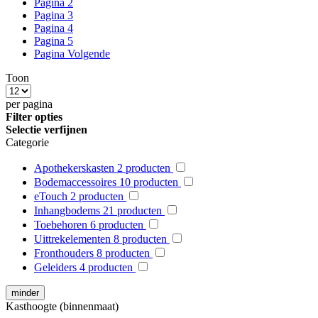
Pagina
2
Pagina
3
Pagina
4
Pagina
5
Pagina
Volgende
Toon
per pagina
Filter opties
Selectie verfijnen
Categorie
Apothekerskasten
2
producten
Bodemaccessoires
10
producten
eTouch
2
producten
Inhangbodems
21
producten
Toebehoren
6
producten
Uittrekelementen
8
producten
Fronthouders
8
producten
Geleiders
4
producten
minder
Kasthoogte (binnenmaat)