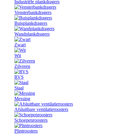
Industriële plankdragers
Vensterbankdragers
Buisplankdragers
Wandplankdragers
Zwart
Wit
Zilveren
RVS
Staal
Messing
Afsluitbare ventilatieroosters
Schoepenroosters
Plintroosters