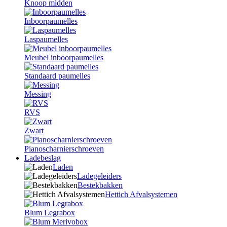
Knoop midden
Inboorpaumelles
Laspaumelles
Meubel inboorpaumelles
Standaard paumelles
Messing
RVS
Zwart
Pianoscharnierschroeven
Ladebeslag
Laden
Ladegeleiders
Bestekbakken
Hettich Afvalsystemen
Blum Legrabox