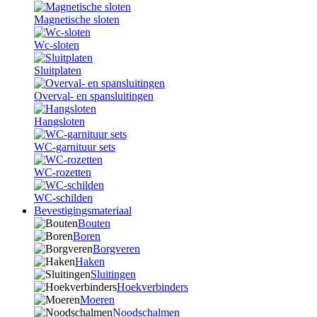
Magnetische sloten
Wc-sloten
Sluitplaten
Overval- en spansluitingen
Hangsloten
WC-garnituur sets
WC-rozetten
WC-schilden
Bevestigingsmateriaal
Bouten
Boren
Borgveren
Haken
Sluitingen
Hoekverbinders
Moeren
Noodschalmen