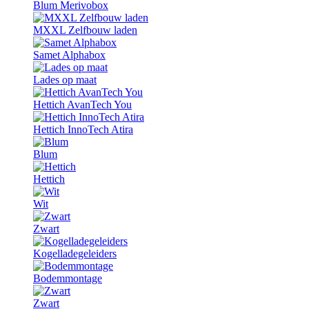
Blum Merivobox
MXXL Zelfbouw laden
Samet Alphabox
Lades op maat
Hettich AvanTech You
Hettich InnoTech Atira
Blum
Hettich
Wit
Zwart
Kogelladegeleiders
Bodemmontage
Zwart