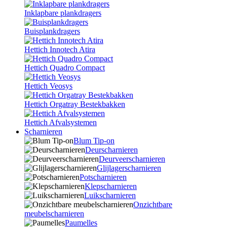
Inklapbare plankdragers
Buisplankdragers
Hettich Innotech Atira
Hettich Quadro Compact
Hettich Veosys
Hettich Orgatray Bestekbakken
Hettich Afvalsystemen
Scharnieren
Blum Tip-on
Deurscharnieren
Deurveerscharnieren
Glijlagerscharnieren
Potscharnieren
Klepscharnieren
Luikscharnieren
Onzichtbare
meubelscharnieren
Paumelles