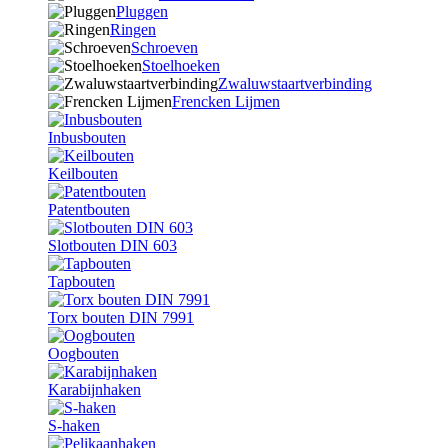
Pluggen
Ringen
Schroeven
Stoelhoeken
Zwaluwstaartverbinding
Frencken Lijmen
Inbusbouten
Keilbouten
Patentbouten
Slotbouten DIN 603
Tapbouten
Torx bouten DIN 7991
Oogbouten
Karabijnhaken
S-haken