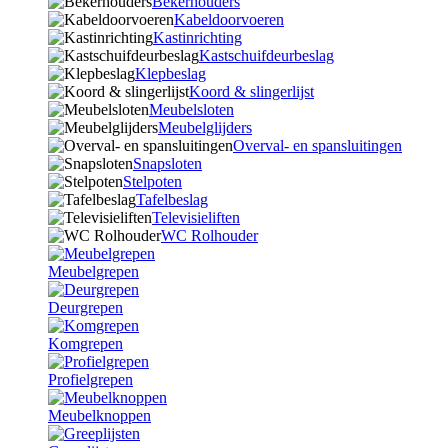
Bekerhouders
Kabeldoorvoeren
Kastinrichting
Kastschuifdeurbeslag
Klepbeslag
Koord & slingerlijst
Meubelsloten
Meubelglijders
Overval- en spansluitingen
Snapsloten
Stelpoten
Tafelbeslag
Televisieliften
WC Rolhouder
Meubelgrepen
Deurgrepen
Komgrepen
Profielgrepen
Meubelknoppen