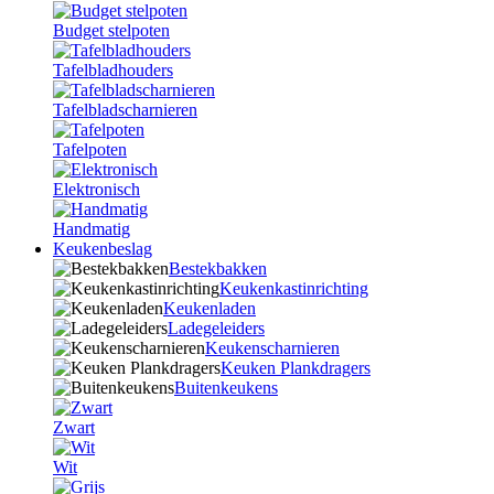
Budget stelpoten
Tafelbladhouders
Tafelbladscharnieren
Tafelpoten
Elektronisch
Handmatig
Keukenbeslag
Bestekbakken
Keukenkastinrichting
Keukenladen
Ladegeleiders
Keukenscharnieren
Keuken Plankdragers
Buitenkeukens
Zwart
Wit