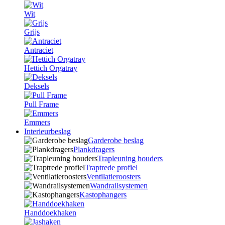
Wit
Grijs
Antraciet
Hettich Orgatray
Deksels
Pull Frame
Emmers
Interieurbeslag
Garderobe beslag
Plankdragers
Trapleuning houders
Traptrede profiel
Ventilatieroosters
Wandrailsystemen
Kastophangers
Handdoekhaken