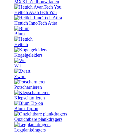
MXXL Zelfbouw laden
Hettich AvanTech You
Hettich InnoTech Atira
Blum
Hettich
Kogelgeleiders
Wit
Zwart
Potscharnieren
Klepscharnieren
Blum Tip-on
Onzichtbare plankdragers
Legplankdragers