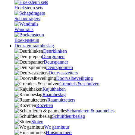
Hoeksteun sets
Schapdragers
Wandrails
Boekensteun
Deur- en raambeslag
Deurklinken
Deurgrepen
Deurspanner
Deurspionnen
Deurvastzetters
Doorvalbeveiliging
Grendels & schuiven
Kajuithaken
Raambeslag
Raamuitzetters
Rozetten
Scharnieren & paumelles
Schuifdeurbeslag
Sloten
Wc garnituur
Huisnummers