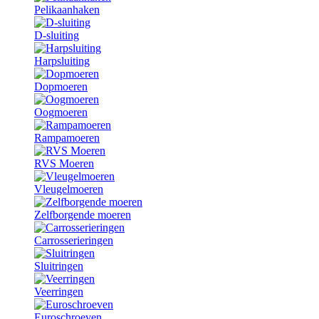
Pelikaanhaken
D-sluiting
Harpsluiting
Dopmoeren
Oogmoeren
Rampamoeren
RVS Moeren
Vleugelmoeren
Zelfborgende moeren
Carrosserieringen
Sluitringen
Veerringen
Euroschroeven