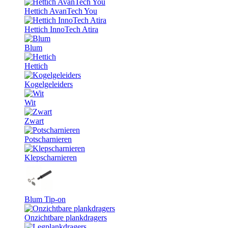
Hettich AvanTech You
Hettich InnoTech Atira
Blum
Hettich
Kogelgeleiders
Wit
Zwart
Potscharnieren
Klepscharnieren
Blum Tip-on
Onzichtbare plankdragers