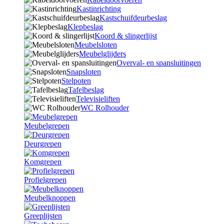
Kastinrichting
Kastschuifdeurbeslag
Klepbeslag
Koord & slingerlijst
Meubelsloten
Meubelglijders
Overval- en spansluitingen
Snapsloten
Stelpoten
Tafelbeslag
Televisieliften
WC Rolhouder
Meubelgrepen
Deurgrepen
Komgrepen
Profielgrepen
Meubelknoppen
Greeplijsten