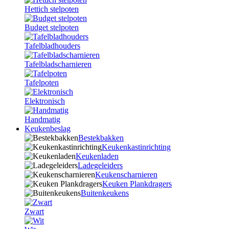
Hettich stelpoten
Budget stelpoten
Tafelbladhouders
Tafelbladscharnieren
Tafelpoten
Elektronisch
Handmatig
Keukenbeslag
Bestekbakken
Keukenkastinrichting
Keukenladen
Ladegeleiders
Keukenscharnieren
Keuken Plankdragers
Buitenkeukens
Zwart