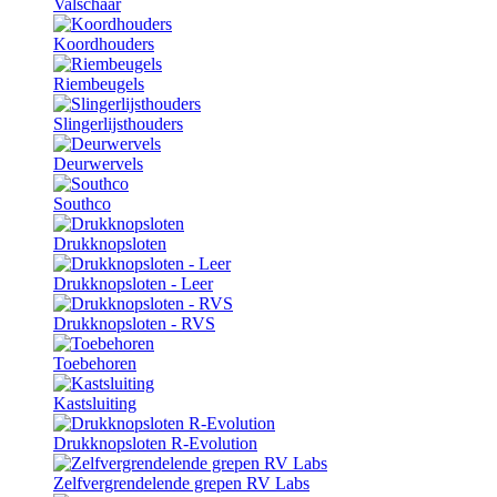
Valschaar
Koordhouders
Riembeugels
Slingerlijsthouders
Deurwervels
Southco
Drukknopsloten
Drukknopsloten - Leer
Drukknopsloten - RVS
Toebehoren
Kastsluiting
Drukknopsloten R-Evolution
Zelfvergrendelende grepen RV Labs