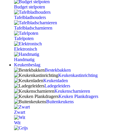
Budget stelpoten
Tafelbladhouders
Tafelbladscharnieren
Tafelpoten
Elektronisch
Handmatig
Keukenbeslag
Bestekbakken
Keukenkastinrichting
Keukenladen
Ladegeleiders
Keukenscharnieren
Keuken Plankdragers
Buitenkeukens
Zwart
Wit