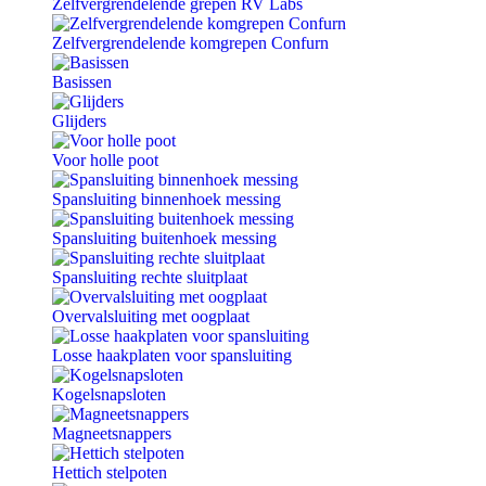
Zelfvergrendelende grepen RV Labs
Zelfvergrendelende komgrepen Confurn
Basissen
Glijders
Voor holle poot
Spansluiting binnenhoek messing
Spansluiting buitenhoek messing
Spansluiting rechte sluitplaat
Overvalsluiting met oogplaat
Losse haakplaten voor spansluiting
Kogelsnapsloten
Magneetsnappers
Hettich stelpoten