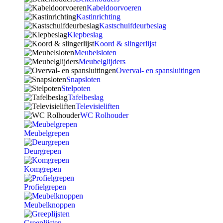
Kabeldoorvoeren
Kastinrichting
Kastschuifdeurbeslag
Klepbeslag
Koord & slingerlijst
Meubelsloten
Meubelglijders
Overval- en spansluitingen
Snapsloten
Stelpoten
Tafelbeslag
Televisieliften
WC Rolhouder
Meubelgrepen
Deurgrepen
Komgrepen
Profielgrepen
Meubelknoppen
Greeplijsten