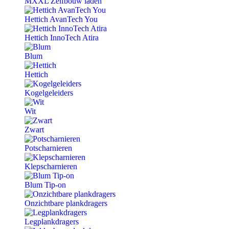
MXXL Zelfbouw laden
Hettich AvanTech You
Hettich InnoTech Atira
Blum
Hettich
Kogelgeleiders
Wit
Zwart
Potscharnieren
Klepscharnieren
Blum Tip-on
Onzichtbare plankdragers
Legplankdragers