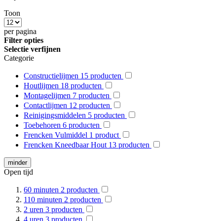
Toon
per pagina
Filter opties
Selectie verfijnen
Categorie
Constructielijmen
15
producten
Houtlijmen
18
producten
Montagelijmen
7
producten
Contactlijmen
12
producten
Reinigingsmiddelen
5
producten
Toebehoren
6
producten
Frencken Vulmiddel
1
product
Frencken Kneedbaar Hout
13
producten
minder
Open tijd
60 minuten
2
producten
110 minuten
2
producten
2 uren
3
producten
4 uren
3
producten