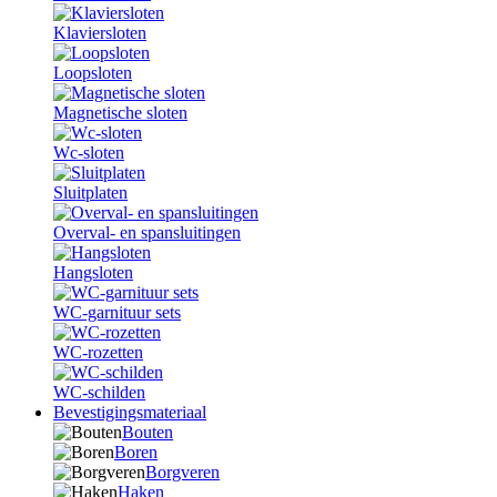
Klaviersloten
Loopsloten
Magnetische sloten
Wc-sloten
Sluitplaten
Overval- en spansluitingen
Hangsloten
WC-garnituur sets
WC-rozetten
WC-schilden
Bevestigingsmateriaal
Bouten
Boren
Borgveren
Haken