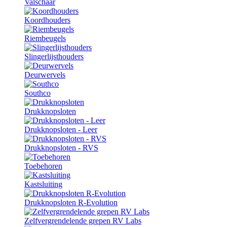
Valschaar
Koordhouders
Riembeugels
Slingerlijsthouders
Deurwervels
Southco
Drukknopsloten
Drukknopsloten - Leer
Drukknopsloten - RVS
Toebehoren
Kastsluiting
Drukknopsloten R-Evolution
Zelfvergrendelende grepen RV Labs