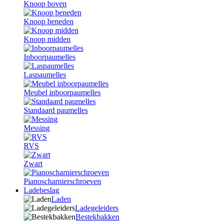
Knoop boven
Knoop beneden
Knoop midden
Inboorpaumelles
Laspaumelles
Meubel inboorpaumelles
Standaard paumelles
Messing
RVS
Zwart
Pianoscharnierschroeven
Ladebeslag
Laden
Ladegeleiders
Bestekbakken