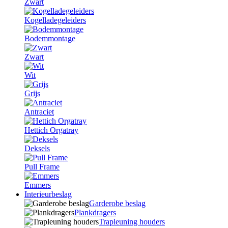
Zwart
Kogelladegeleiders
Bodemmontage
Zwart
Wit
Grijs
Antraciet
Hettich Orgatray
Deksels
Pull Frame
Emmers
Interieurbeslag
Garderobe beslag
Plankdragers
Trapleuning houders