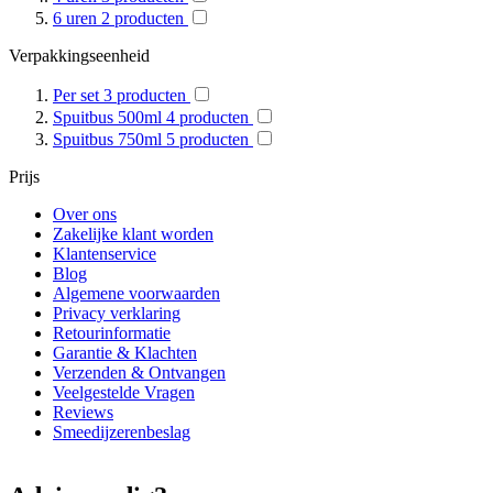
6 uren
2
producten
Verpakkingseenheid
Per set
3
producten
Spuitbus 500ml
4
producten
Spuitbus 750ml
5
producten
Prijs
Over ons
Zakelijke klant worden
Klantenservice
Blog
Algemene voorwaarden
Privacy verklaring
Retourinformatie
Garantie & Klachten
Verzenden & Ontvangen
Veelgestelde Vragen
Reviews
Smeedijzerenbeslag