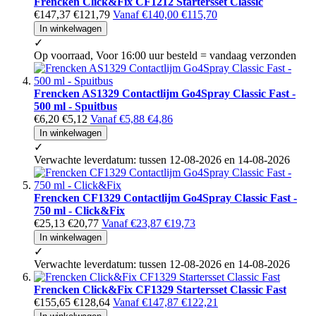
Frencken Click&Fix CF1212 Startersset Classic
€147,37
€121,79
Vanaf
€140,00
€115,70
In winkelwagen
✓
Op voorraad, Voor 16:00 uur besteld = vandaag verzonden
Frencken AS1329 Contactlijm Go4Spray Classic Fast -
500 ml - Spuitbus
€6,20
€5,12
Vanaf
€5,88
€4,86
In winkelwagen
✓
Verwachte leverdatum: tussen 12-08-2026 en 14-08-2026
Frencken CF1329 Contactlijm Go4Spray Classic Fast -
750 ml - Click&Fix
€25,13
€20,77
Vanaf
€23,87
€19,73
In winkelwagen
✓
Verwachte leverdatum: tussen 12-08-2026 en 14-08-2026
Frencken Click&Fix CF1329 Startersset Classic Fast
€155,65
€128,64
Vanaf
€147,87
€122,21