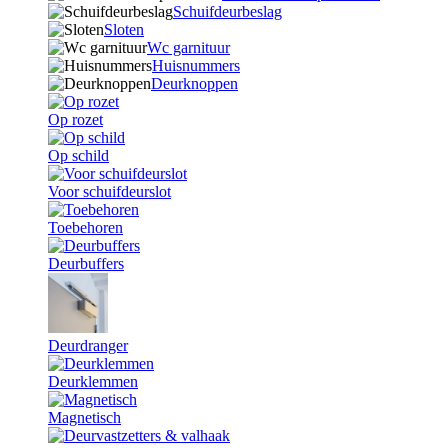
Schuifdeurbeslag
Sloten
Wc garnituur
Huisnummers
Deurknoppen
Op rozet
Op schild
Voor schuifdeurslot
Toebehoren
Deurbuffers
Deurdranger
Deurklemmen
Magnetisch