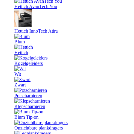
Hettich AvanTech You
Hettich InnoTech Atira
Blum
Hettich
Kogelgeleiders
Wit
Zwart
Potscharnieren
Klepscharnieren
Blum Tip-on
Onzichtbare plankdragers