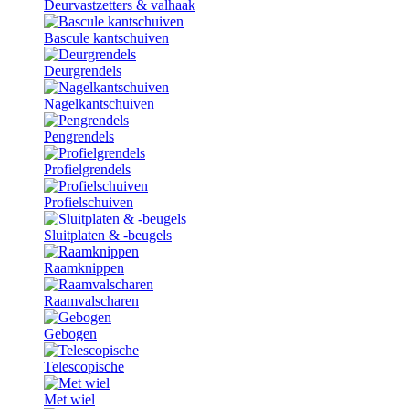
Deurvastzetters & valhaak
Bascule kantschuiven
Deurgrendels
Nagelkantschuiven
Pengrendels
Profielgrendels
Profielschuiven
Sluitplaten & -beugels
Raamknippen
Raamvalscharen
Gebogen
Telescopische
Met wiel