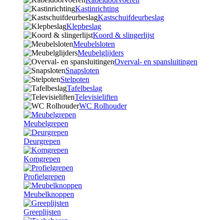
Kastinrichting
Kastschuifdeurbeslag
Klepbeslag
Koord & slingerlijst
Meubelsloten
Meubelglijders
Overval- en spansluitingen
Snapsloten
Stelpoten
Tafelbeslag
Televisieliften
WC Rolhouder
Meubelgrepen
Deurgrepen
Komgrepen
Profielgrepen
Meubelknoppen
Greeplijsten