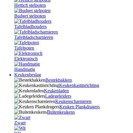
Hettich stelpoten
Budget stelpoten
Tafelbladhouders
Tafelbladscharnieren
Tafelpoten
Elektronisch
Handmatig
Keukenbeslag
Bestekbakken
Keukenkastinrichting
Keukenladen
Ladegeleiders
Keukenscharnieren
Keuken Plankdragers
Buitenkeukens
Zwart