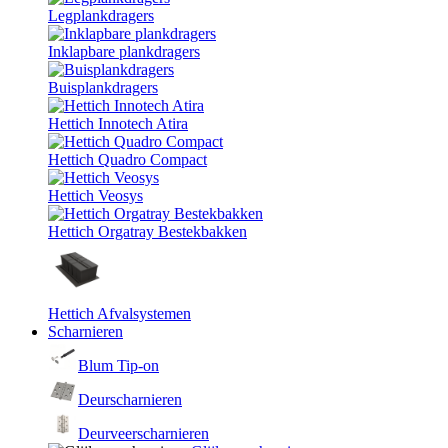
Legplankdragers
Inklapbare plankdragers
Buisplankdragers
Hettich Innotech Atira
Hettich Quadro Compact
Hettich Veosys
Hettich Orgatray Bestekbakken
Hettich Afvalsystemen
Scharnieren
Blum Tip-on
Deurscharnieren
Deurveerscharnieren