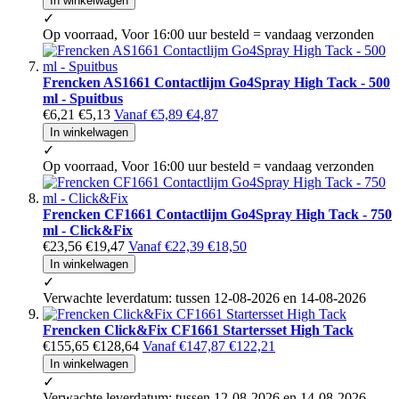
In winkelwagen
✓
Op voorraad, Voor 16:00 uur besteld = vandaag verzonden
Frencken AS1661 Contactlijm Go4Spray High Tack - 500
ml - Spuitbus
€6,21
€5,13
Vanaf
€5,89
€4,87
In winkelwagen
✓
Op voorraad, Voor 16:00 uur besteld = vandaag verzonden
Frencken CF1661 Contactlijm Go4Spray High Tack - 750
ml - Click&Fix
€23,56
€19,47
Vanaf
€22,39
€18,50
In winkelwagen
✓
Verwachte leverdatum: tussen 12-08-2026 en 14-08-2026
Frencken Click&Fix CF1661 Startersset High Tack
€155,65
€128,64
Vanaf
€147,87
€122,21
In winkelwagen
✓
Verwachte leverdatum: tussen 12-08-2026 en 14-08-2026