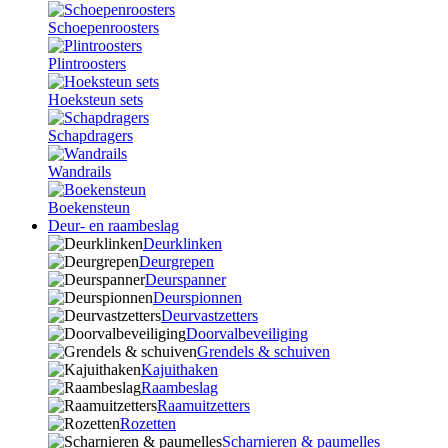
Schoepenroosters
Plintroosters
Hoeksteun sets
Schapdragers
Wandrails
Boekensteun
Deur- en raambeslag
Deurklinken
Deurgrepen
Deurspanner
Deurspionnen
Deurvastzetters
Doorvalbeveiliging
Grendels & schuiven
Kajuithaken
Raambeslag
Raamuitzetters
Rozetten
Scharnieren & paumelles