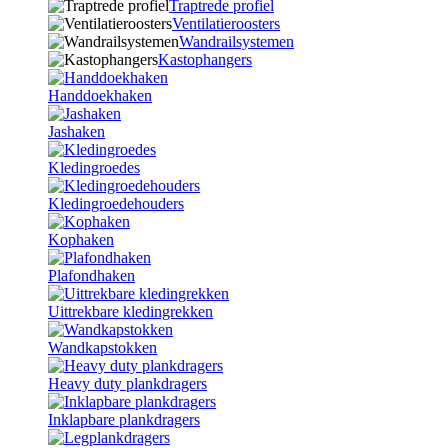
Traptrede profiel
Ventilatieroosters
Wandrailsystemen
Kastophangers
Handdoekhaken
Jashaken
Kledingroedes
Kledingroedehouders
Kophaken
Plafondhaken
Uittrekbare kledingrekken
Wandkapstokken
Heavy duty plankdragers
Inklapbare plankdragers