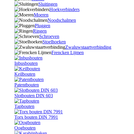
Sluitingen
Hoekverbinders
Moeren
Noodschalmen
Pluggen
Ringen
Schroeven
Stoelhoeken
Zwaluwstaartverbinding
Frencken Lijmen
Inbusbouten
Keilbouten
Patentbouten
Slotbouten DIN 603
Tapbouten
Torx bouten DIN 7991
Oogbouten