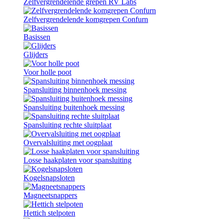
Zelfvergrendelende grepen RV Labs
Zelfvergrendelende komgrepen Confurn
Basissen
Glijders
Voor holle poot
Spansluiting binnenhoek messing
Spansluiting buitenhoek messing
Spansluiting rechte sluitplaat
Overvalsluiting met oogplaat
Losse haakplaten voor spansluiting
Kogelsnapsloten
Magneetsnappers
Hettich stelpoten