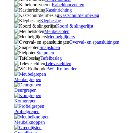
Kabeldoorvoeren
Kastinrichting
Kastschuifdeurbeslag
Klepbeslag
Koord & slingerlijst
Meubelsloten
Meubelglijders
Overval- en spansluitingen
Snapsloten
Stelpoten
Tafelbeslag
Televisieliften
WC Rolhouder
Meubelgrepen
Deurgrepen
Komgrepen
Profielgrepen
Meubelknoppen
Greeplijsten