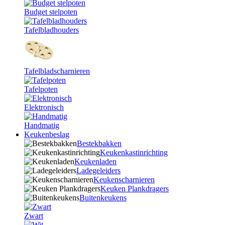
Budget stelpoten
Tafelbladhouders
Tafelbladscharnieren
Tafelpoten
Elektronisch
Handmatig
Keukenbeslag
Bestekbakken
Keukenkastinrichting
Keukenladen
Ladegeleiders
Keukenscharnieren
Keuken Plankdragers
Buitenkeukens
Zwart