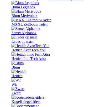
Blum Legrabox
Blum Merivobox
MXXL Zelfbouw laden
Samet Alphabox
Lades op maat
Hettich AvanTech You
Hettich InnoTech Atira
Blum
Hettich
Wit
Zwart
Kogelladegeleiders