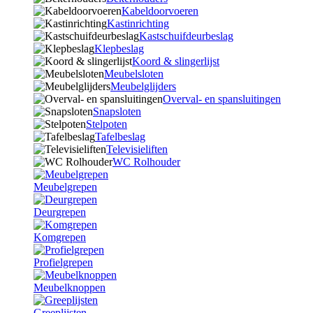
Kabeldoorvoeren
Kastinrichting
Kastschuifdeurbeslag
Klepbeslag
Koord & slingerlijst
Meubelsloten
Meubelglijders
Overval- en spansluitingen
Snapsloten
Stelpoten
Tafelbeslag
Televisieliften
WC Rolhouder
Meubelgrepen
Deurgrepen
Komgrepen
Profielgrepen
Meubelknoppen
Greeplijsten