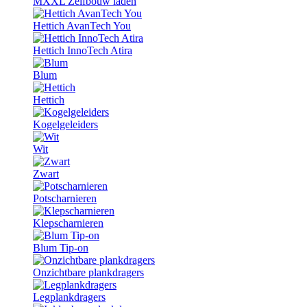
MXXL Zelfbouw laden
Hettich AvanTech You
Hettich InnoTech Atira
Blum
Hettich
Kogelgeleiders
Wit
Zwart
Potscharnieren
Klepscharnieren
Blum Tip-on
Onzichtbare plankdragers
Legplankdragers