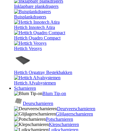
Inklapbare plankdragers
Buisplankdragers
Hettich Innotech Atira
Hettich Quadro Compact
Hettich Veosys
Hettich Orgatray Bestekbakken
Hettich Afvalsystemen
Scharnieren
Blum Tip-on
Deurscharnieren
Deurveerscharnieren
Glijlagerscharnieren
Potscharnieren
Klepscharnieren
Luikscharnieren