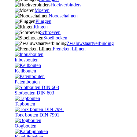
Hoekverbinders
Moeren
Noodschalmen
Pluggen
Ringen
Schroeven
Stoelhoeken
Zwaluwstaartverbinding
Frencken Lijmen
Inbusbouten
Keilbouten
Patentbouten
Slotbouten DIN 603
Tapbouten
Torx bouten DIN 7991
Oogbouten
Karabijnhaken