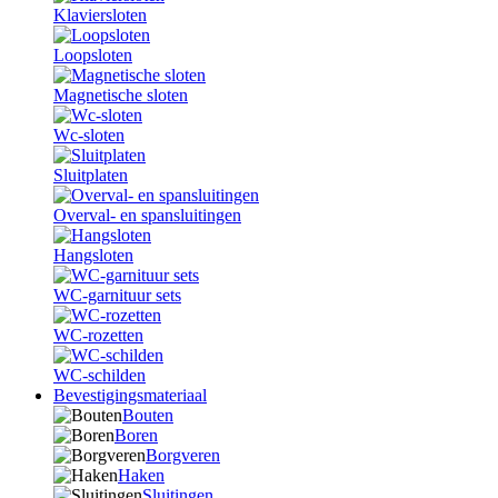
Klaviersloten
Loopsloten
Magnetische sloten
Wc-sloten
Sluitplaten
Overval- en spansluitingen
Hangsloten
WC-garnituur sets
WC-rozetten
WC-schilden
Bevestigingsmateriaal
Bouten
Boren
Borgveren
Haken
Sluitingen