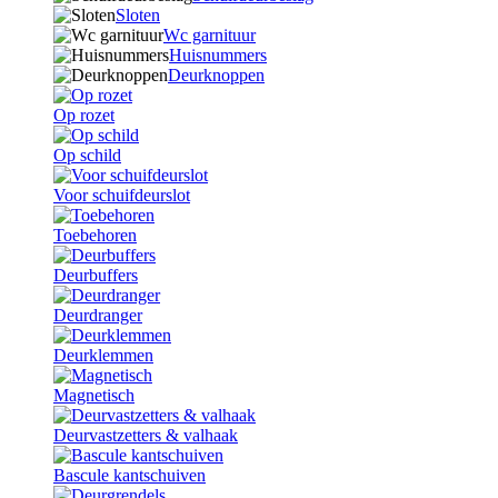
Sloten
Wc garnituur
Huisnummers
Deurknoppen
Op rozet
Op schild
Voor schuifdeurslot
Toebehoren
Deurbuffers
Deurdranger
Deurklemmen
Magnetisch
Deurvastzetters & valhaak
Bascule kantschuiven