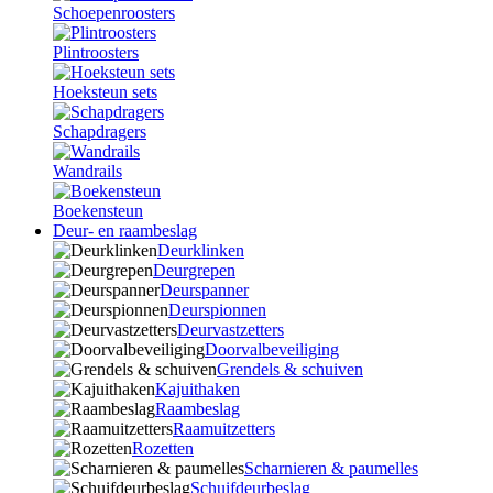
Schoepenroosters
Plintroosters
Hoeksteun sets
Schapdragers
Wandrails
Boekensteun
Deur- en raambeslag
Deurklinken
Deurgrepen
Deurspanner
Deurspionnen
Deurvastzetters
Doorvalbeveiliging
Grendels & schuiven
Kajuithaken
Raambeslag
Raamuitzetters
Rozetten
Scharnieren & paumelles
Schuifdeurbeslag