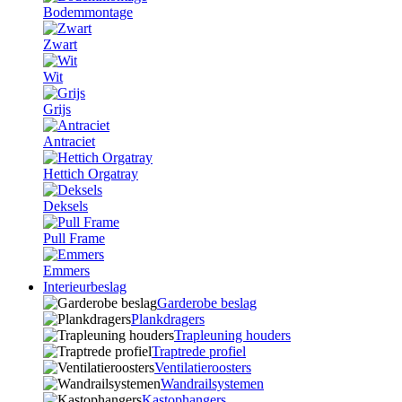
Bodemmontage
Zwart
Wit
Grijs
Antraciet
Hettich Orgatray
Deksels
Pull Frame
Emmers
Interieurbeslag
Garderobe beslag
Plankdragers
Trapleuning houders
Traptrede profiel
Ventilatieroosters
Wandrailsystemen
Kastophangers