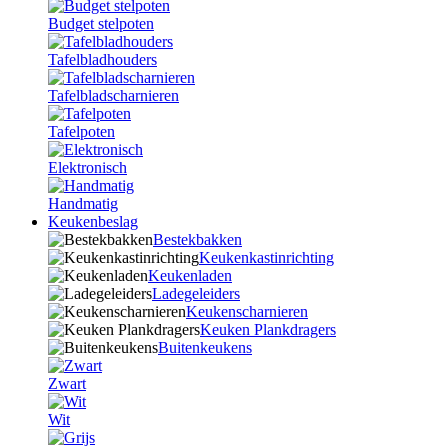
Budget stelpoten
Tafelbladhouders
Tafelbladscharnieren
Tafelpoten
Elektronisch
Handmatig
Keukenbeslag
Bestekbakken
Keukenkastinrichting
Keukenladen
Ladegeleiders
Keukenscharnieren
Keuken Plankdragers
Buitenkeukens
Zwart
Wit