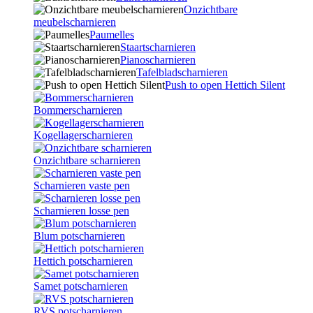
Onzichtbare
meubelscharnieren
Paumelles
Staartscharnieren
Pianoscharnieren
Tafelbladscharnieren
Push to open Hettich Silent
Bommerscharnieren
Kogellagerscharnieren
Onzichtbare scharnieren
Scharnieren vaste pen
Scharnieren losse pen
Blum potscharnieren
Hettich potscharnieren
Samet potscharnieren
RVS potscharnieren