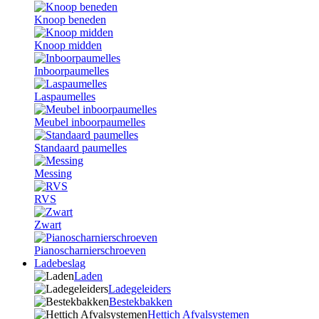
Knoop beneden
Knoop midden
Inboorpaumelles
Laspaumelles
Meubel inboorpaumelles
Standaard paumelles
Messing
RVS
Zwart
Pianoscharnierschroeven
Ladebeslag
Laden
Ladegeleiders
Bestekbakken
Hettich Afvalsystemen