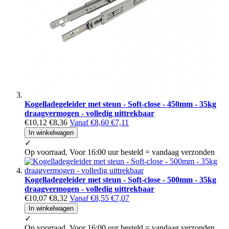
Kogelladegeleider met steun - Soft-close - 450mm - 35kg
draagvermogen - volledig uittrekbaar
€10,12
€8,36
Vanaf
€8,60
€7,11
In winkelwagen
✓
Op voorraad, Voor 16:00 uur besteld = vandaag verzonden
Kogelladegeleider met steun - Soft-close - 500mm - 35kg
draagvermogen - volledig uittrekbaar
€10,07
€8,32
Vanaf
€8,55
€7,07
In winkelwagen
✓
Op voorraad, Voor 16:00 uur besteld = vandaag verzonden