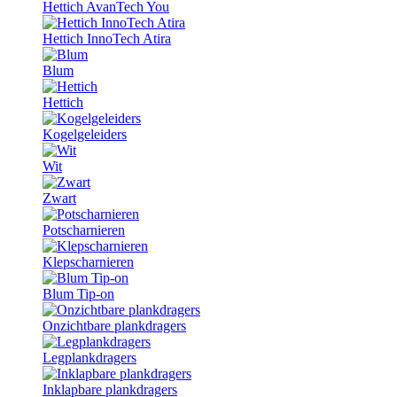
Hettich AvanTech You
Hettich InnoTech Atira
Blum
Hettich
Kogelgeleiders
Wit
Zwart
Potscharnieren
Klepscharnieren
Blum Tip-on
Onzichtbare plankdragers
Legplankdragers
Inklapbare plankdragers