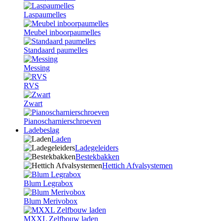
Laspaumelles
Meubel inboorpaumelles
Standaard paumelles
Messing
RVS
Zwart
Pianoscharnierschroeven
Ladebeslag
Laden
Ladegeleiders
Bestekbakken
Hettich Afvalsystemen
Blum Legrabox
Blum Merivobox
MXXL Zelfbouw laden