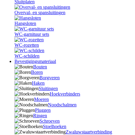
Sluitplaten
Overval- en spansluitingen
Hangsloten
WC-garnituur sets
WC-rozetten
WC-schilden
Bevestigingsmateriaal
Bouten
Boren
Borgveren
Haken
Sluitingen
Hoekverbinders
Moeren
Noodschalmen
Pluggen
Ringen
Schroeven
Stoelhoeken
Zwaluwstaartverbinding