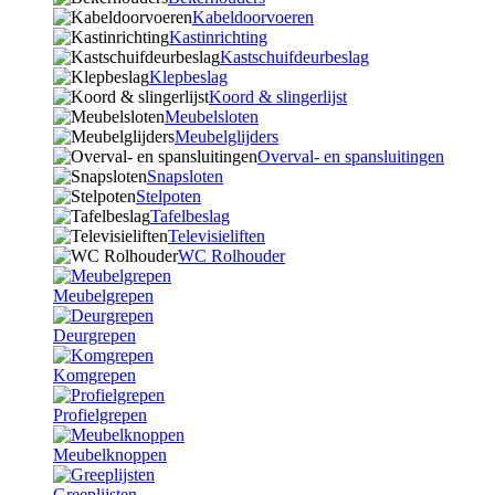
Kabeldoorvoeren
Kastinrichting
Kastschuifdeurbeslag
Klepbeslag
Koord & slingerlijst
Meubelsloten
Meubelglijders
Overval- en spansluitingen
Snapsloten
Stelpoten
Tafelbeslag
Televisieliften
WC Rolhouder
Meubelgrepen
Deurgrepen
Komgrepen
Profielgrepen
Meubelknoppen
Greeplijsten