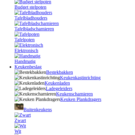
Budget stelpoten
Tafelbladhouders
Tafelbladscharnieren
Tafelpoten
Elektronisch
Handmatig
Keukenbeslag
Bestekbakken
Keukenkastinrichting
Keukenladen
Ladegeleiders
Keukenscharnieren
Keuken Plankdragers
Buitenkeukens
Zwart
Wit