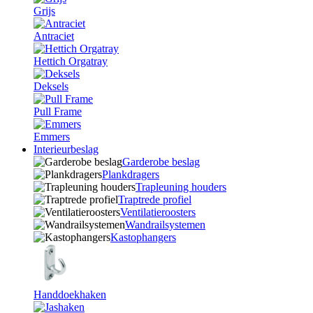
Grijs
Antraciet
Hettich Orgatray
Deksels
Pull Frame
Emmers
Interieurbeslag
Garderobe beslag
Plankdragers
Trapleuning houders
Traptrede profiel
Ventilatieroosters
Wandrailsystemen
Kastophangers
Handdoekhaken