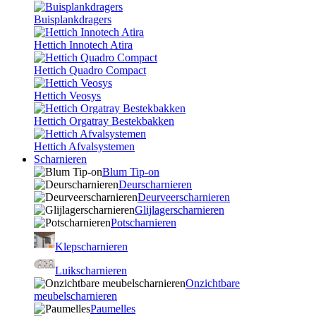
Buisplankdragers
Hettich Innotech Atira
Hettich Quadro Compact
Hettich Veosys
Hettich Orgatray Bestekbakken
Hettich Afvalsystemen
Scharnieren
Blum Tip-on
Deurscharnieren
Deurveerscharnieren
Glijlagerscharnieren
Potscharnieren
Klepscharnieren
Luikscharnieren
Onzichtbare
meubelscharnieren
Paumelles