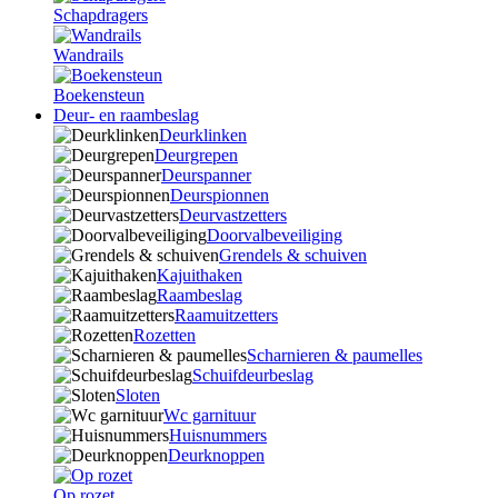
Schapdragers
Wandrails
Boekensteun
Deur- en raambeslag
Deurklinken
Deurgrepen
Deurspanner
Deurspionnen
Deurvastzetters
Doorvalbeveiliging
Grendels & schuiven
Kajuithaken
Raambeslag
Raamuitzetters
Rozetten
Scharnieren & paumelles
Schuifdeurbeslag
Sloten
Wc garnituur
Huisnummers
Deurknoppen
Op rozet