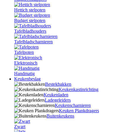
Hettich stelpoten
Budget stelpoten
Tafelbladhouders
Tafelbladscharnieren
Tafelpoten
Elektronisch
Handmatig
Keukenbeslag
Bestekbakken
Keukenkastinrichting
Keukenladen
Ladegeleiders
Keukenscharnieren
Keuken Plankdragers
Buitenkeukens
Zwart