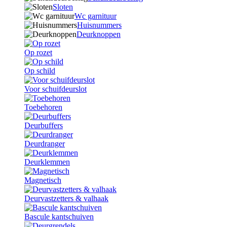
Sloten
Wc garnituur
Huisnummers
Deurknoppen
Op rozet
Op schild
Voor schuifdeurslot
Toebehoren
Deurbuffers
Deurdranger
Deurklemmen
Magnetisch
Deurvastzetters & valhaak
Bascule kantschuiven