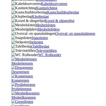
Kabeldoorvoeren
Kastinrichting
Kastschuifdeurbeslag
Klepbeslag
Koord & slingerlijst
Meubelsloten
Meubelglijders
Overval- en spansluitingen
Snapsloten
Stelpoten
Tafelbeslag
Televisieliften
WC Rolhouder
Meubelgrepen
Deurgrepen
Komgrepen
Profielgrepen
Meubelknoppen
Greeplijsten