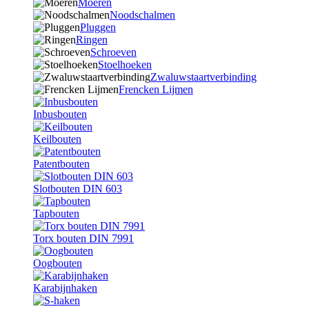
Moeren
Noodschalmen
Pluggen
Ringen
Schroeven
Stoelhoeken
Zwaluwstaartverbinding
Frencken Lijmen
Inbusbouten
Keilbouten
Patentbouten
Slotbouten DIN 603
Tapbouten
Torx bouten DIN 7991
Oogbouten
Karabijnhaken