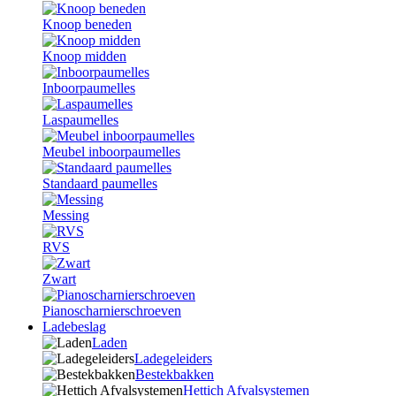
Knoop beneden
Knoop midden
Inboorpaumelles
Laspaumelles
Meubel inboorpaumelles
Standaard paumelles
Messing
RVS
Zwart
Pianoscharnierschroeven
Ladebeslag
Laden
Ladegeleiders
Bestekbakken
Hettich Afvalsystemen