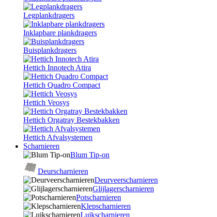
Legplankdragers
Inklapbare plankdragers
Buisplankdragers
Hettich Innotech Atira
Hettich Quadro Compact
Hettich Veosys
Hettich Orgatray Bestekbakken
Hettich Afvalsystemen
Scharnieren
Blum Tip-on
Deurscharnieren
Deurveerscharnieren
Glijlagerscharnieren
Potscharnieren
Klepscharnieren
Luikscharnieren