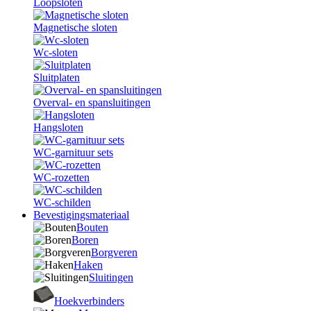
Loopsloten
Magnetische sloten
Wc-sloten
Sluitplaten
Overval- en spansluitingen
Hangsloten
WC-garnituur sets
WC-rozetten
WC-schilden
Bevestigingsmateriaal
Bouten
Boren
Borgveren
Haken
Sluitingen
Hoekverbinders