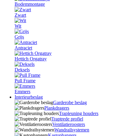
Bodemmontage
Zwart
Wit
Grijs
Antraciet
Hettich Orgatray
Deksels
Pull Frame
Emmers
Interieurbeslag
Garderobe beslag
Plankdragers
Trapleuning houders
Traptrede profiel
Ventilatieroosters
Wandrailsystemen
Kastophangers