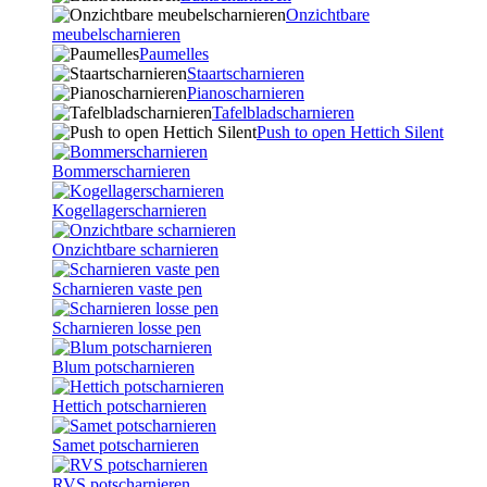
Onzichtbare
meubelscharnieren
Paumelles
Staartscharnieren
Pianoscharnieren
Tafelbladscharnieren
Push to open Hettich Silent
Bommerscharnieren
Kogellagerscharnieren
Onzichtbare scharnieren
Scharnieren vaste pen
Scharnieren losse pen
Blum potscharnieren
Hettich potscharnieren
Samet potscharnieren
RVS potscharnieren