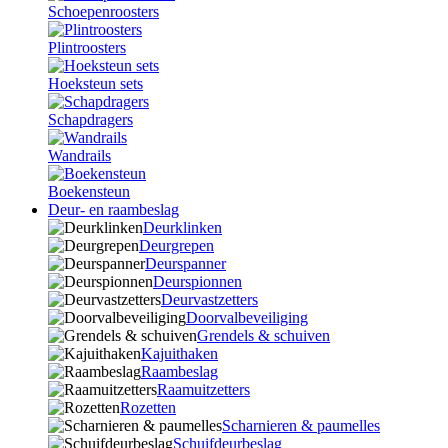
Schoepenroosters
Plintroosters
Hoeksteun sets
Schapdragers
Wandrails
Boekensteun
Deur- en raambeslag
Deurklinken
Deurgrepen
Deurspanner
Deurspionnen
Deurvastzetters
Doorvalbeveiliging
Grendels & schuiven
Kajuithaken
Raambeslag
Raamuitzetters
Rozetten
Scharnieren & paumelles
Schuifdeurbeslag