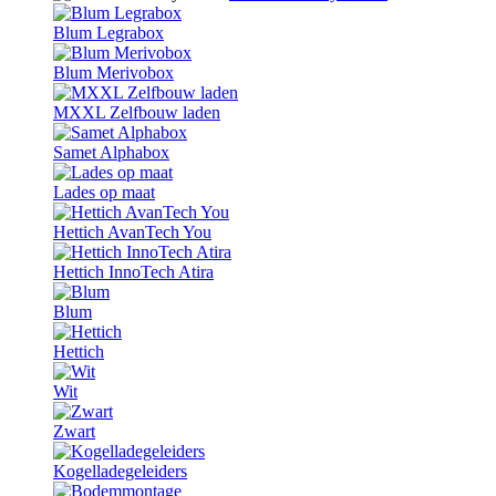
Blum Legrabox
Blum Merivobox
MXXL Zelfbouw laden
Samet Alphabox
Lades op maat
Hettich AvanTech You
Hettich InnoTech Atira
Blum
Hettich
Wit
Zwart
Kogelladegeleiders