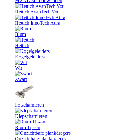
MXXL Zelfbouw laden
Hettich AvanTech You
Hettich InnoTech Atira
Blum
Hettich
Kogelgeleiders
Wit
Zwart
Potscharnieren
Klepscharnieren
Blum Tip-on
Onzichtbare plankdragers