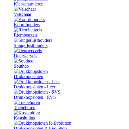
Klepscharnieren
Valschaar
Koordhouders
Riembeugels
Slingerlijsthouders
Deurwervels
Southco
Drukknopsloten
Drukknopsloten - Leer
Drukknopsloten - RVS
Toebehoren
Kastsluiting
Drukknopsloten R-Evolution