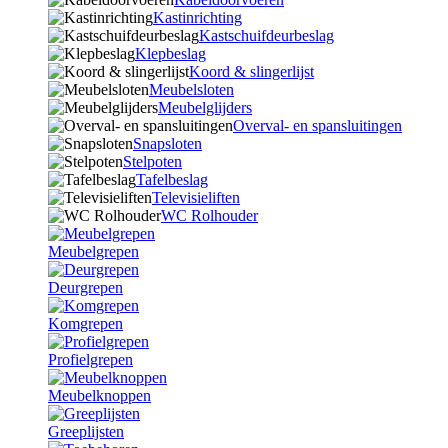
Kastinrichting
Kastschuifdeurbeslag
Klepbeslag
Koord & slingerlijst
Meubelsloten
Meubelglijders
Overval- en spansluitingen
Snapsloten
Stelpoten
Tafelbeslag
Televisieliften
WC Rolhouder
Meubelgrepen
Deurgrepen
Komgrepen
Profielgrepen
Meubelknoppen
Greeplijsten