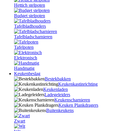
Hettich stelpoten
Budget stelpoten
Tafelbladhouders
Tafelbladscharnieren
Tafelpoten
Elektronisch
Handmatig
Keukenbeslag
Bestekbakken
Keukenkastinrichting
Keukenladen
Ladegeleiders
Keukenscharnieren
Keuken Plankdragers
Buitenkeukens
Zwart