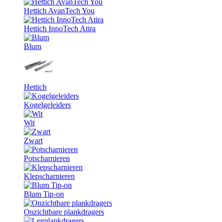
Hettich AvanTech You
Hettich InnoTech Atira
Blum
Hettich
Kogelgeleiders
Wit
Zwart
Potscharnieren
Klepscharnieren
Blum Tip-on
Onzichtbare plankdragers