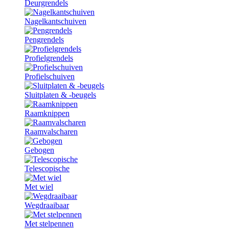
Deurgrendels
Nagelkantschuiven
Pengrendels
Profielgrendels
Profielschuiven
Sluitplaten & -beugels
Raamknippen
Raamvalscharen
Gebogen
Telescopische
Met wiel
Wegdraaibaar
Met stelpennen