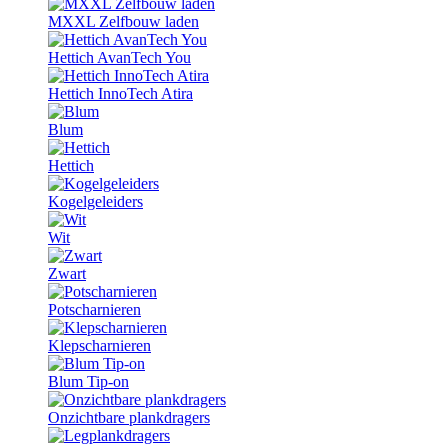
MXXL Zelfbouw laden
Hettich AvanTech You
Hettich InnoTech Atira
Blum
Hettich
Kogelgeleiders
Wit
Zwart
Potscharnieren
Klepscharnieren
Blum Tip-on
Onzichtbare plankdragers