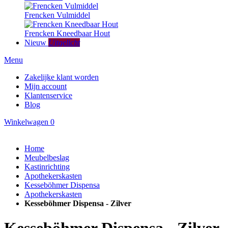
Frencken Vulmiddel
Frencken Kneedbaar Hout
Nieuw
Uitgelicht
Menu
Zakelijke klant worden
Mijn account
Klantenservice
Blog
Winkelwagen
0
Home
Meubelbeslag
Kastinrichting
Apothekerskasten
Kesseböhmer Dispensa
Apothekerskasten
Kesseböhmer Dispensa - Zilver