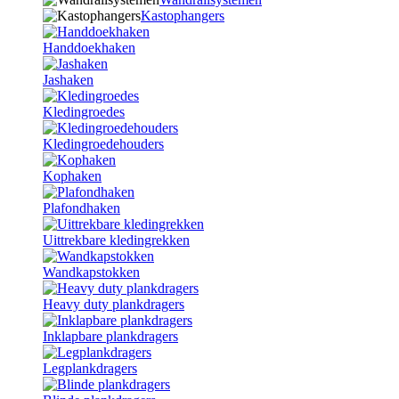
Kastophangers
Handdoekhaken
Jashaken
Kledingroedes
Kledingroedehouders
Kophaken
Plafondhaken
Uittrekbare kledingrekken
Wandkapstokken
Heavy duty plankdragers
Inklapbare plankdragers
Legplankdragers