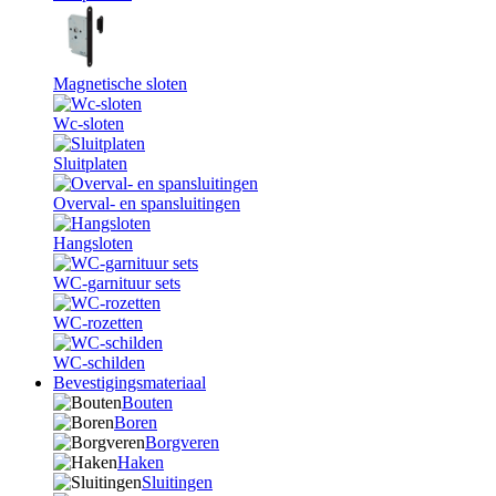
Magnetische sloten
Wc-sloten
Sluitplaten
Overval- en spansluitingen
Hangsloten
WC-garnituur sets
WC-rozetten
WC-schilden
Bevestigingsmateriaal
Bouten
Boren
Borgveren
Haken
Sluitingen