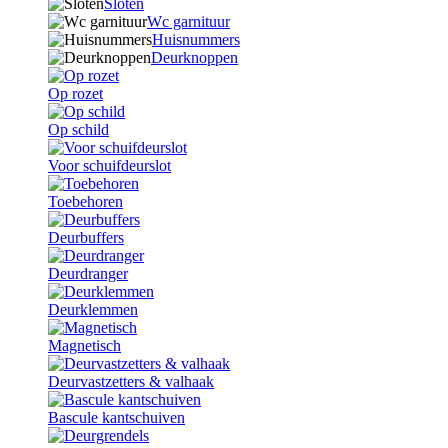
Sloten
Wc garnituur
Huisnummers
Deurknoppen
Op rozet
Op schild
Voor schuifdeurslot
Toebehoren
Deurbuffers
Deurdranger
Deurklemmen
Magnetisch
Deurvastzetters & valhaak
Bascule kantschuiven