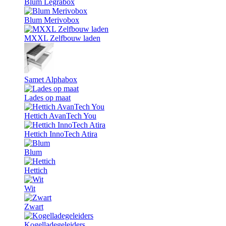
Blum Legrabox
Blum Merivobox
MXXL Zelfbouw laden
Samet Alphabox
Lades op maat
Hettich AvanTech You
Hettich InnoTech Atira
Blum
Hettich
Wit
Zwart
Kogelladegeleiders