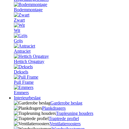
Bodemmontage
Zwart
Wit
Grijs
Antraciet
Hettich Orgatray
Deksels
Pull Frame
Emmers
Interieurbeslag
Garderobe beslag
Plankdragers
Trapleuning houders
Traptrede profiel
Ventilatieroosters
Wandrailsystemen