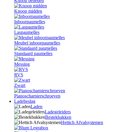
Knoop beneden
Knoop midden
Inboorpaumelles
Laspaumelles
Meubel inboorpaumelles
Standaard paumelles
Messing
RVS
Zwart
Pianoscharnierschroeven
Ladebeslag
Laden
Ladegeleiders
Bestekbakken
Hettich Afvalsystemen