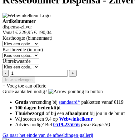
Kesseböhmer Dispensa - Zilver
Artikelnummer
dispensa-zilver
Vanaf
€ 229,95
€ 190,04
Kasthoogte (binnenmaat)
Kastbreedte (in mm)
Uittrekwaarde
-
+
In winkelwagen
+ Voeg toe aan offerte
Grote aantallen nodig?
Gratis
verzending bij
standaard*
pakketten vanaf €119
100 dagen bedenktijd
Thuisbezorgd
of bij een
afhaalpunt
bij jou in de buurt
Wij scoren een 9,4 op
Webwinkelkeur
Advies nodig? Bel
0519-235056
(also English!)
Ga naar het einde van de afbeeldingen-gallerij