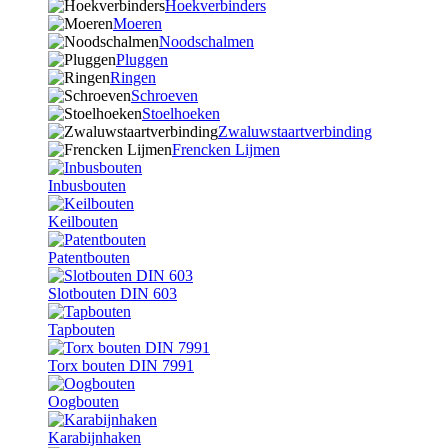
Hoekverbinders
Moeren
Noodschalmen
Pluggen
Ringen
Schroeven
Stoelhoeken
Zwaluwstaartverbinding
Frencken Lijmen
Inbusbouten
Keilbouten
Patentbouten
Slotbouten DIN 603
Tapbouten
Torx bouten DIN 7991
Oogbouten
Karabijnhaken