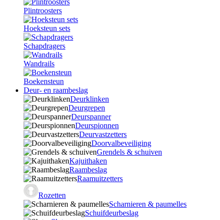
Plintroosters
Hoeksteun sets
Schapdragers
Wandrails
Boekensteun
Deur- en raambeslag
Deurklinken
Deurgrepen
Deurspanner
Deurspionnen
Deurvastzetters
Doorvalbeveiliging
Grendels & schuiven
Kajuithaken
Raambeslag
Raamuitzetters
Rozetten
Scharnieren & paumelles
Schuifdeurbeslag