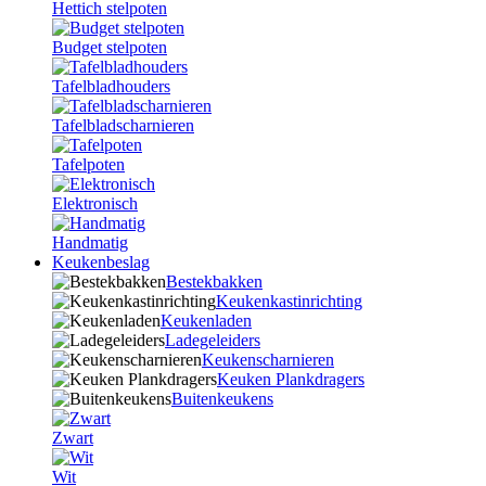
Hettich stelpoten
Budget stelpoten
Tafelbladhouders
Tafelbladscharnieren
Tafelpoten
Elektronisch
Handmatig
Keukenbeslag
Bestekbakken
Keukenkastinrichting
Keukenladen
Ladegeleiders
Keukenscharnieren
Keuken Plankdragers
Buitenkeukens
Zwart
Wit