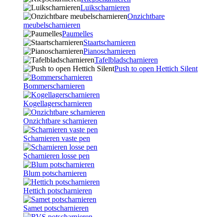
Luikscharnieren
Onzichtbare
meubelscharnieren
Paumelles
Staartscharnieren
Pianoscharnieren
Tafelbladscharnieren
Push to open Hettich Silent
Bommerscharnieren
Kogellagerscharnieren
Onzichtbare scharnieren
Scharnieren vaste pen
Scharnieren losse pen
Blum potscharnieren
Hettich potscharnieren
Samet potscharnieren