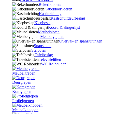
Bekerhouders
Kabeldoorvoeren
Kastinrichting
Kastschuifdeurbeslag
Klepbeslag
Koord & slingerlijst
Meubelsloten
Meubelglijders
Overval- en spansluitingen
Snapsloten
Stelpoten
Tafelbeslag
Televisieliften
WC Rolhouder
Meubelgrepen
Deurgrepen
Komgrepen
Profielgrepen
Meubelknoppen