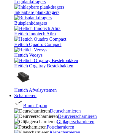
Legplankdragers
Inklapbare plankdragers
Buisplankdragers
Hettich Innotech Atira
Hettich Quadro Compact
Hettich Veosys
Hettich Orgatray Bestekbakken
Hettich Afvalsystemen
Scharnieren
Blum Tip-on
Deurscharnieren
Deurveerscharnieren
Glijlagerscharnieren
Potscharnieren
Klepscharnieren