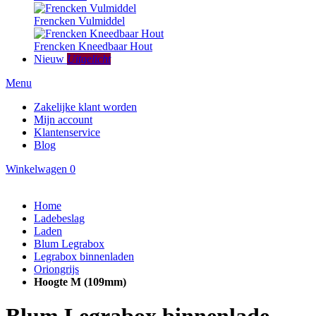
Frencken Vulmiddel
Frencken Kneedbaar Hout
Nieuw
Uitgelicht
Menu
Zakelijke klant worden
Mijn account
Klantenservice
Blog
Winkelwagen
0
Home
Ladebeslag
Laden
Blum Legrabox
Legrabox binnenladen
Oriongrijs
Hoogte M (109mm)