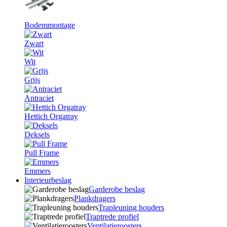
Bodemmontage
Zwart
Wit
Grijs
Antraciet
Hettich Orgatray
Deksels
Pull Frame
Emmers
Interieurbeslag
Garderobe beslag
Plankdragers
Trapleuning houders
Traptrede profiel
Ventilatieroosters