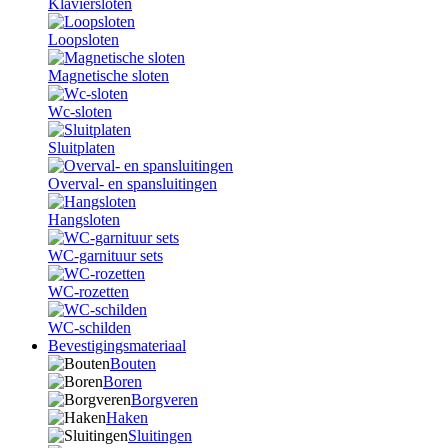
Klaviersloten
Loopsloten
Magnetische sloten
Wc-sloten
Sluitplaten
Overval- en spansluitingen
Hangsloten
WC-garnituur sets
WC-rozetten
WC-schilden
Bevestigingsmateriaal
Bouten
Boren
Borgveren
Haken
Sluitingen