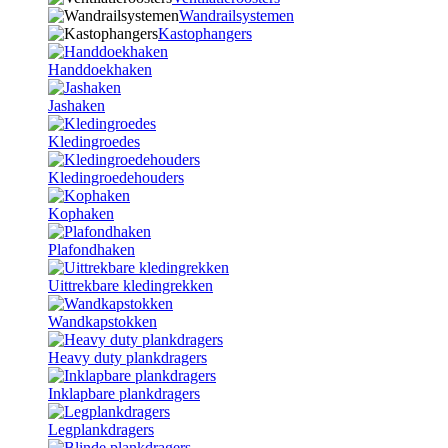
Wandrailsystemen
Kastophangers
Handdoekhaken
Jashaken
Kledingroedes
Kledingroedehouders
Kophaken
Plafondhaken
Uittrekbare kledingrekken
Wandkapstokken
Heavy duty plankdragers
Inklapbare plankdragers
Legplankdragers