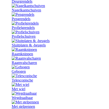
Deurgrendels
Nagelkantschuiven
Pengrendels
Profielgrendels
Profielschuiven
Sluitplaten & -beugels
Raamknippen
Raamvalscharen
Gebogen
Telescopische
Met wiel
Wegdraaibaar
Met stelpennen