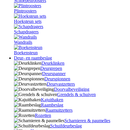
Schoepenroosters
Plintroosters
Hoeksteun sets
Schapdragers
Wandrails
Boekensteun
Deur- en raambeslag
Deurklinken
Deurgrepen
Deurspanner
Deurspionnen
Deurvastzetters
Doorvalbeveiliging
Grendels & schuiven
Kajuithaken
Raambeslag
Raamuitzetters
Rozetten
Scharnieren & paumelles
Schuifdeurbeslag