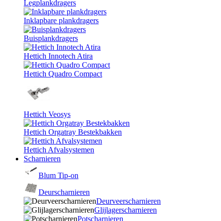
Legplankdragers
Inklapbare plankdragers
Buisplankdragers
Hettich Innotech Atira
Hettich Quadro Compact
Hettich Veosys
Hettich Orgatray Bestekbakken
Hettich Afvalsystemen
Scharnieren
Blum Tip-on
Deurscharnieren
Deurveerscharnieren
Glijlagerscharnieren
Potscharnieren