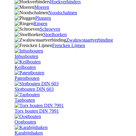
Hoekverbinders
Moeren
Noodschalmen
Pluggen
Ringen
Schroeven
Stoelhoeken
Zwaluwstaartverbinding
Frencken Lijmen
Inbusbouten
Keilbouten
Patentbouten
Slotbouten DIN 603
Tapbouten
Torx bouten DIN 7991
Oogbouten
Karabijnhaken