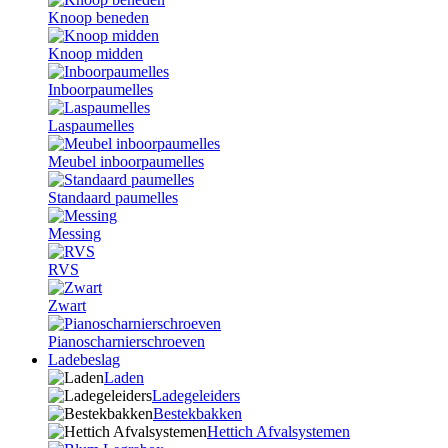
Knoop beneden
Knoop midden
Inboorpaumelles
Laspaumelles
Meubel inboorpaumelles
Standaard paumelles
Messing
RVS
Zwart
Pianoscharnierschroeven
Ladebeslag
Laden
Ladegeleiders
Bestekbakken
Hettich Afvalsystemen