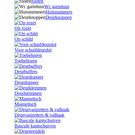
Sloten
Wc garnituur
Huisnummers
Deurknoppen
Op rozet
Op schild
Voor schuifdeurslot
Toebehoren
Deurbuffers
Deurdranger
Deurklemmen
Magnetisch
Deurvastzetters & valhaak
Bascule kantschuiven