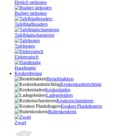
Hettich stelpoten
Budget stelpoten
Tafelbladhouders
Tafelbladscharnieren
Tafelpoten
Elektronisch
Handmatig
Keukenbeslag
Bestekbakken
Keukenkastinrichting
Keukenladen
Ladegeleiders
Keukenscharnieren
Keuken Plankdragers
Buitenkeukens
Zwart