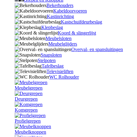
Bekerhouders
Kabeldoorvoeren
Kastinrichting
Kastschuifdeurbeslag
Klepbeslag
Koord & slingerlijst
Meubelsloten
Meubelglijders
Overval- en spansluitingen
Snapsloten
Stelpoten
Tafelbeslag
Televisieliften
WC Rolhouder
Meubelgrepen
Deurgrepen
Komgrepen
Profielgrepen
Meubelknoppen