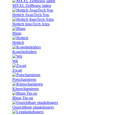
MXXL Zelfbouw laden
Hettich AvanTech You
Hettich InnoTech Atira
Blum
Hettich
Kogelgeleiders
Wit
Zwart
Potscharnieren
Klepscharnieren
Blum Tip-on
Onzichtbare plankdragers