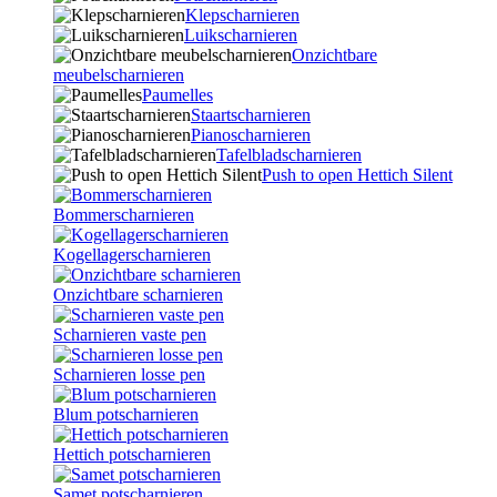
Klepscharnieren
Luikscharnieren
Onzichtbare
meubelscharnieren
Paumelles
Staartscharnieren
Pianoscharnieren
Tafelbladscharnieren
Push to open Hettich Silent
Bommerscharnieren
Kogellagerscharnieren
Onzichtbare scharnieren
Scharnieren vaste pen
Scharnieren losse pen
Blum potscharnieren
Hettich potscharnieren
Samet potscharnieren