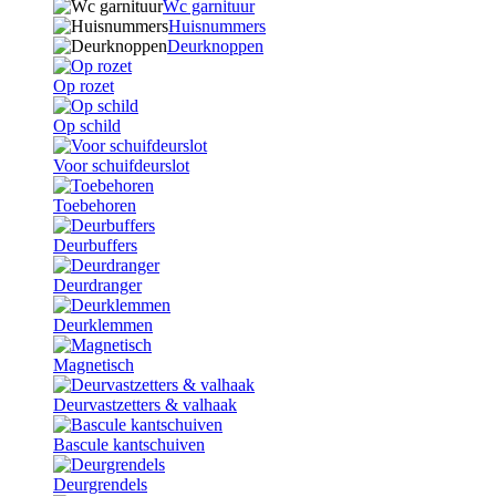
Wc garnituur
Huisnummers
Deurknoppen
Op rozet
Op schild
Voor schuifdeurslot
Toebehoren
Deurbuffers
Deurdranger
Deurklemmen
Magnetisch
Deurvastzetters & valhaak
Bascule kantschuiven
Deurgrendels