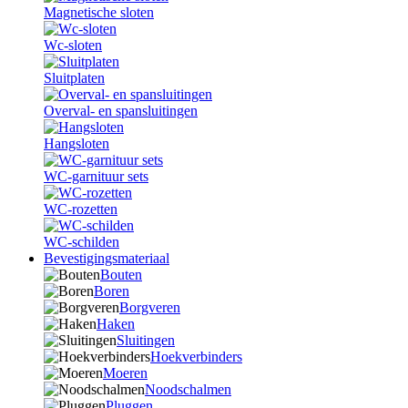
Magnetische sloten
Wc-sloten
Sluitplaten
Overval- en spansluitingen
Hangsloten
WC-garnituur sets
WC-rozetten
WC-schilden
Bevestigingsmateriaal
Bouten
Boren
Borgveren
Haken
Sluitingen
Hoekverbinders
Moeren
Noodschalmen
Pluggen