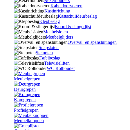
Bekerhouders
Kabeldoorvoeren
Kastinrichting
Kastschuifdeurbeslag
Klepbeslag
Koord & slingerlijst
Meubelsloten
Meubelglijders
Overval- en spansluitingen
Snapsloten
Stelpoten
Tafelbeslag
Televisieliften
WC Rolhouder
Meubelgrepen
Deurgrepen
Komgrepen
Profielgrepen
Meubelknoppen