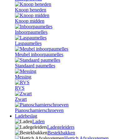
Knoop beneden
Knoop midden
Inboorpaumelles
Laspaumelles
Meubel inboorpaumelles
Standaard paumelles
Messing
RVS
Zwart
Pianoscharnierschroeven
Ladebeslag
Laden
Ladegeleiders
Bestekbakken
Hettich Afvalsystemen