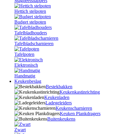
Magneetsnappers
Hettich stelpoten
Budget stelpoten
Tafelbladhouders
Tafelbladscharnieren
Tafelpoten
Elektronisch
Handmatig
Keukenbeslag
Bestekbakken
Keukenkastinrichting
Keukenladen
Ladegeleiders
Keukenscharnieren
Keuken Plankdragers
Buitenkeukens
Zwart