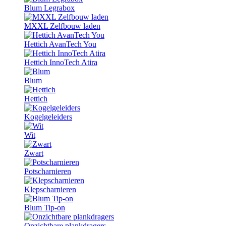
Blum Legrabox
MXXL Zelfbouw laden
Hettich AvanTech You
Hettich InnoTech Atira
Blum
Hettich
Kogelgeleiders
Wit
Zwart
Potscharnieren
Klepscharnieren
Blum Tip-on
Onzichtbare plankdragers