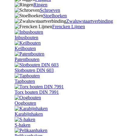
Ringen
Schroeven
Stoelhoeken
Zwaluwstaartverbinding
Frencken Lijmen
Inbusbouten
Keilbouten
Patentbouten
Slotbouten DIN 603
Tapbouten
Torx bouten DIN 7991
Oogbouten
Karabijnhaken
S-haken
Pelikaanhaken