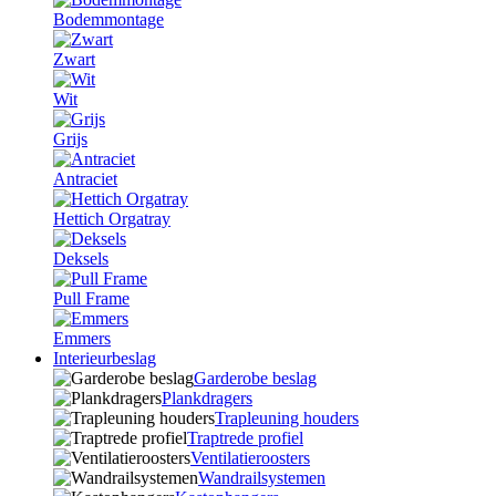
Bodemmontage
Zwart
Wit
Grijs
Antraciet
Hettich Orgatray
Deksels
Pull Frame
Emmers
Interieurbeslag
Garderobe beslag
Plankdragers
Trapleuning houders
Traptrede profiel
Ventilatieroosters
Wandrailsystemen