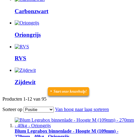
Carbonzwart
Oriongrijs
RVS
Zijdewit
Start onze
keuzehulp
!
Producten
1
-
12
van
95
Sorteer op
Van hoog naar laag sorteren
Blum Legrabox binnenlade - Hoogte M (109mm) -
270mm - 40kg - Oriongrijs