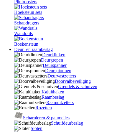
Plintroosters
Hoeksteun sets
Schapdragers
Wandrails
Boekensteun
Deur- en raambeslag
Deurklinken
Deurgrepen
Deurspanner
Deurspionnen
Deurvastzetters
Doorvalbeveiliging
Grendels & schuiven
Kajuithaken
Raambeslag
Raamuitzetters
Rozetten
Scharnieren & paumelles
Schuifdeurbeslag
Sloten