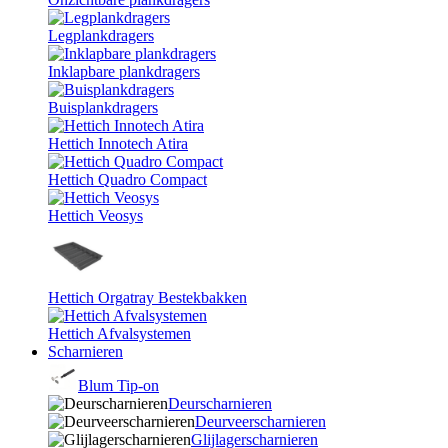
Legplankdragers
Inklapbare plankdragers
Buisplankdragers
Hettich Innotech Atira
Hettich Quadro Compact
Hettich Veosys
Hettich Orgatray Bestekbakken
Hettich Afvalsystemen
Scharnieren
Blum Tip-on
Deurscharnieren
Deurveerscharnieren
Glijlagerscharnieren