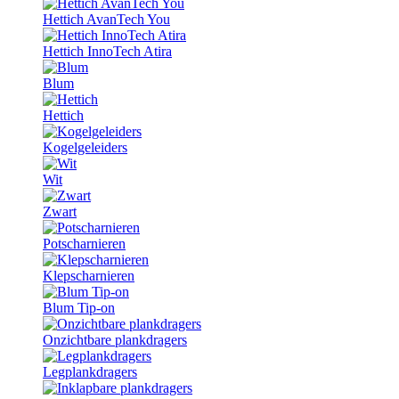
Hettich AvanTech You
Hettich InnoTech Atira
Blum
Hettich
Kogelgeleiders
Wit
Zwart
Potscharnieren
Klepscharnieren
Blum Tip-on
Onzichtbare plankdragers
Legplankdragers