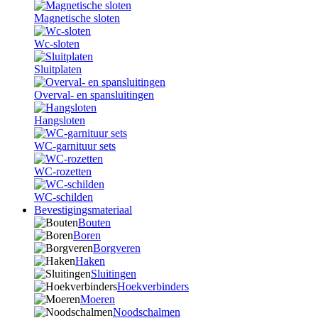
Magnetische sloten
Wc-sloten
Sluitplaten
Overval- en spansluitingen
Hangsloten
WC-garnituur sets
WC-rozetten
WC-schilden
Bevestigingsmateriaal
Bouten
Boren
Borgveren
Haken
Sluitingen
Hoekverbinders
Moeren
Noodschalmen