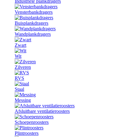
Industriële plankdragers
Vensterbankdragers
Buisplankdragers
Wandplankdragers
Zwart
Wit
Zilveren
RVS
Staal
Messing
Afsluitbare ventilatieroosters
Schoepenroosters
Plintroosters