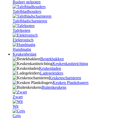
Budget stelpoten
Tafelbladhouders
Tafelbladscharnieren
Tafelpoten
Elektronisch
Handmatig
Keukenbeslag
Bestekbakken
Keukenkastinrichting
Keukenladen
Ladegeleiders
Keukenscharnieren
Keuken Plankdragers
Buitenkeukens
Zwart
Wit
Grijs