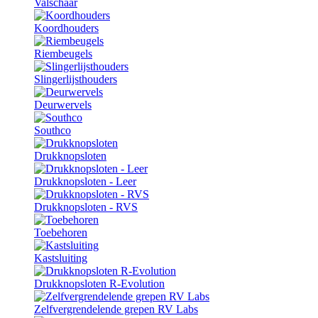
Valschaar
Koordhouders
Riembeugels
Slingerlijsthouders
Deurwervels
Southco
Drukknopsloten
Drukknopsloten - Leer
Drukknopsloten - RVS
Toebehoren
Kastsluiting
Drukknopsloten R-Evolution
Zelfvergrendelende grepen RV Labs