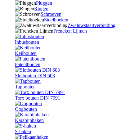
Pluggen
Ringen
Schroeven
Stoelhoeken
Zwaluwstaartverbinding
Frencken Lijmen
Inbusbouten
Keilbouten
Patentbouten
Slotbouten DIN 603
Tapbouten
Torx bouten DIN 7991
Oogbouten
Karabijnhaken
S-haken