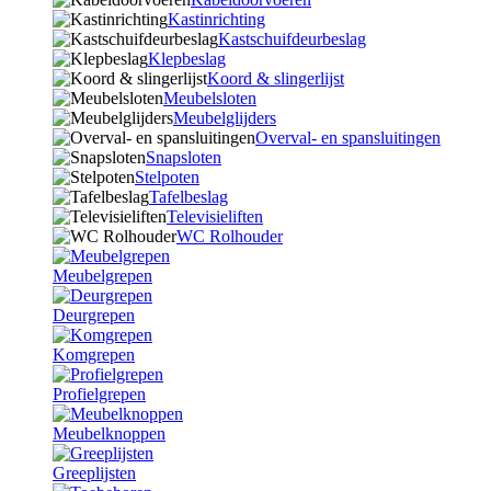
Kastinrichting
Kastschuifdeurbeslag
Klepbeslag
Koord & slingerlijst
Meubelsloten
Meubelglijders
Overval- en spansluitingen
Snapsloten
Stelpoten
Tafelbeslag
Televisieliften
WC Rolhouder
Meubelgrepen
Deurgrepen
Komgrepen
Profielgrepen
Meubelknoppen
Greeplijsten