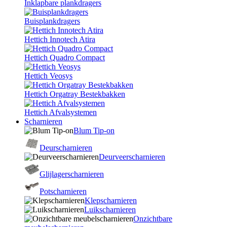
Inklapbare plankdragers
Buisplankdragers
Hettich Innotech Atira
Hettich Quadro Compact
Hettich Veosys
Hettich Orgatray Bestekbakken
Hettich Afvalsystemen
Scharnieren
Blum Tip-on
Deurscharnieren
Deurveerscharnieren
Glijlagerscharnieren
Potscharnieren
Klepscharnieren
Luikscharnieren
Onzichtbare