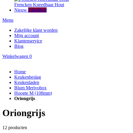
Frencken Kneedbaar Hout
Nieuw
Uitgelicht
Menu
Zakelijke klant worden
Mijn account
Klantenservice
Blog
Winkelwagen
0
Home
Keukenbeslag
Keukenladen
Blum Merivobox
Hoogte M (108mm)
Oriongrijs
Oriongrijs
12
producten