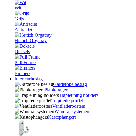
Wit
Grijs
Antraciet
Hettich Orgatray
Deksels
Pull Frame
Emmers
Interieurbeslag
Garderobe beslag
Plankdragers
Trapleuning houders
Traptrede profiel
Ventilatieroosters
Wandrailsystemen
Kastophangers