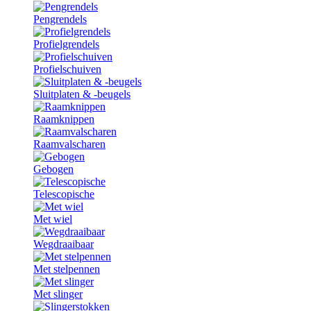
Pengrendels
Profielgrendels
Profielschuiven
Sluitplaten & -beugels
Raamknippen
Raamvalscharen
Gebogen
Telescopische
Met wiel
Wegdraaibaar
Met stelpennen
Met slinger