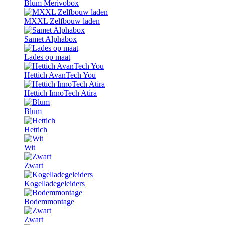
Blum Merivobox
MXXL Zelfbouw laden
Samet Alphabox
Lades op maat
Hettich AvanTech You
Hettich InnoTech Atira
Blum
Hettich
Wit
Zwart
Kogelladegeleiders
Bodemmontage
Zwart