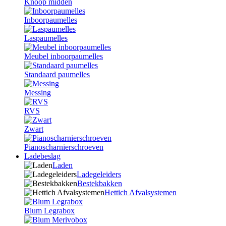
Knoop midden
Inboorpaumelles
Laspaumelles
Meubel inboorpaumelles
Standaard paumelles
Messing
RVS
Zwart
Pianoscharnierschroeven
Ladebeslag
Laden
Ladegeleiders
Bestekbakken
Hettich Afvalsystemen
Blum Legrabox