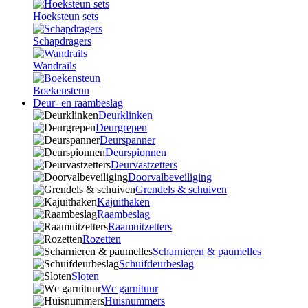
Hoeksteun sets
Schapdragers
Wandrails
Boekensteun
Deur- en raambeslag
Deurklinken
Deurgrepen
Deurspanner
Deurspionnen
Deurvastzetters
Doorvalbeveiliging
Grendels & schuiven
Kajuithaken
Raambeslag
Raamuitzetters
Rozetten
Scharnieren & paumelles
Schuifdeurbeslag
Sloten
Wc garnituur
Huisnummers