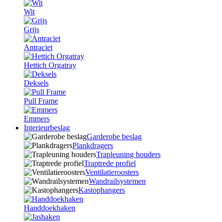
Wit
Grijs
Antraciet
Hettich Orgatray
Deksels
Pull Frame
Emmers
Interieurbeslag
Garderobe beslag
Plankdragers
Trapleuning houders
Traptrede profiel
Ventilatieroosters
Wandrailsystemen
Kastophangers
Handdoekhaken