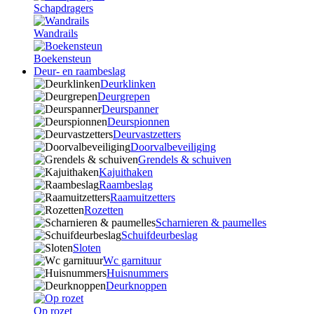
Schapdragers
Wandrails
Boekensteun
Deur- en raambeslag
Deurklinken
Deurgrepen
Deurspanner
Deurspionnen
Deurvastzetters
Doorvalbeveiliging
Grendels & schuiven
Kajuithaken
Raambeslag
Raamuitzetters
Rozetten
Scharnieren & paumelles
Schuifdeurbeslag
Sloten
Wc garnituur
Huisnummers
Deurknoppen
Op rozet