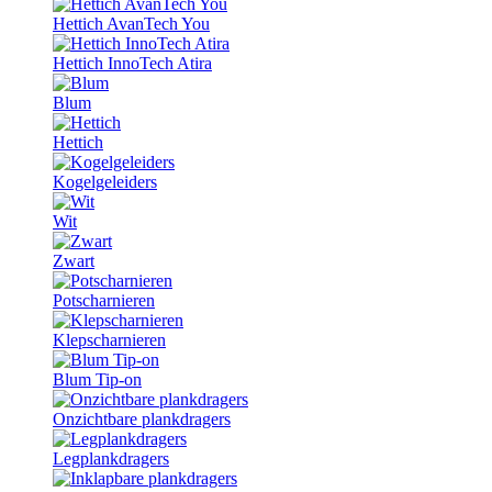
Hettich AvanTech You
Hettich InnoTech Atira
Blum
Hettich
Kogelgeleiders
Wit
Zwart
Potscharnieren
Klepscharnieren
Blum Tip-on
Onzichtbare plankdragers
Legplankdragers