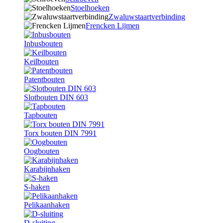
Stoelhoeken
Zwaluwstaartverbinding
Frencken Lijmen
Inbusbouten
Keilbouten
Patentbouten
Slotbouten DIN 603
Tapbouten
Torx bouten DIN 7991
Oogbouten
Karabijnhaken
S-haken
Pelikaanhaken
D-sluiting