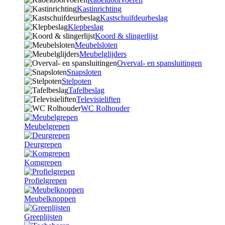
Kastinrichting
Kastschuifdeurbeslag
Klepbeslag
Koord & slingerlijst
Meubelsloten
Meubelglijders
Overval- en spansluitingen
Snapsloten
Stelpoten
Tafelbeslag
Televisieliften
WC Rolhouder
Meubelgrepen
Deurgrepen
Komgrepen
Profielgrepen
Meubelknoppen
Greeplijsten