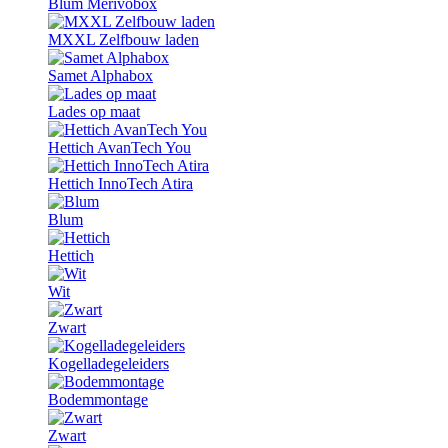
Blum Merivobox
MXXL Zelfbouw laden
Samet Alphabox
Lades op maat
Hettich AvanTech You
Hettich InnoTech Atira
Blum
Hettich
Wit
Zwart
Kogelladegeleiders
Bodemmontage
Zwart