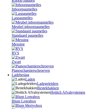
Knoop midden
Inboorpaumelles
Laspaumelles
Meubel inboorpaumelles
Standaard paumelles
Messing
RVS
Zwart
Pianoscharnierschroeven
Ladebeslag
Laden
Ladegeleiders
Bestekbakken
Hettich Afvalsystemen
Blum Legrabox