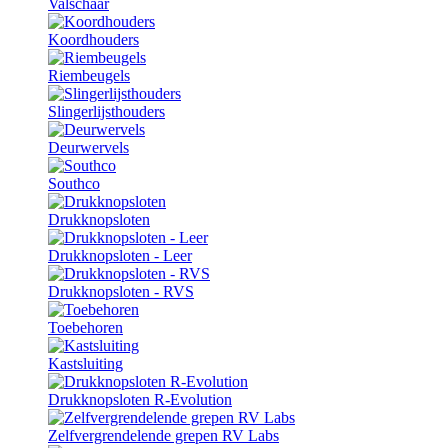
Valschaar
Koordhouders
Riembeugels
Slingerlijsthouders
Deurwervels
Southco
Drukknopsloten
Drukknopsloten - Leer
Drukknopsloten - RVS
Toebehoren
Kastsluiting
Drukknopsloten R-Evolution
Zelfvergrendelende grepen RV Labs