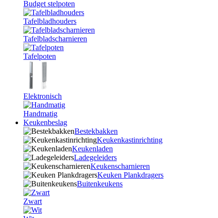
Budget stelpoten
Tafelbladhouders
Tafelbladscharnieren
Tafelpoten
Elektronisch
Handmatig
Keukenbeslag
Bestekbakken
Keukenkastinrichting
Keukenladen
Ladegeleiders
Keukenscharnieren
Keuken Plankdragers
Buitenkeukens
Zwart