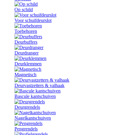
Op schild
Voor schuifdeurslot
Toebehoren
Deurbuffers
Deurdranger
Deurklemmen
Magnetisch
Deurvastzetters & valhaak
Bascule kantschuiven
Deurgrendels
Nagelkantschuiven
Pengrendels