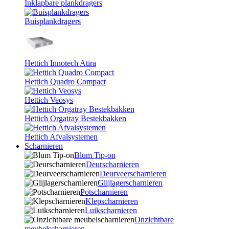
Inklapbare plankdragers
Buisplankdragers
Hettich Innotech Atira
Hettich Quadro Compact
Hettich Veosys
Hettich Orgatray Bestekbakken
Hettich Afvalsystemen
Scharnieren
Blum Tip-on
Deurscharnieren
Deurveerscharnieren
Glijlagerscharnieren
Potscharnieren
Klepscharnieren
Luikscharnieren
Onzichtbare
meubelscharnieren