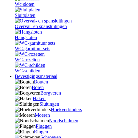
Wc-sloten
Sluitplaten
Overval- en spansluitingen
Hangsloten
WC-garnituur sets
WC-rozetten
WC-schilden
Bevestigingsmateriaal
Bouten
Boren
Borgveren
Haken
Sluitingen
Hoekverbinders
Moeren
Noodschalmen
Pluggen
Ringen
Schroeven