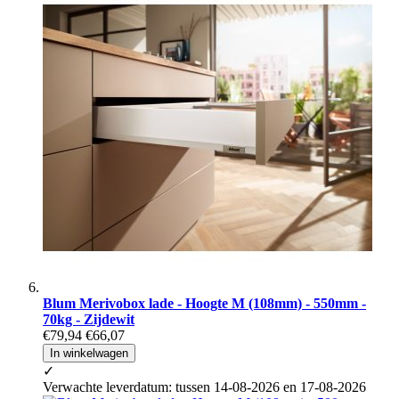
Blum Merivobox lade - Hoogte M (108mm) - 550mm -
70kg - Zijdewit
€79,94
€66,07
In winkelwagen
✓
Verwachte leverdatum: tussen 14-08-2026 en 17-08-2026