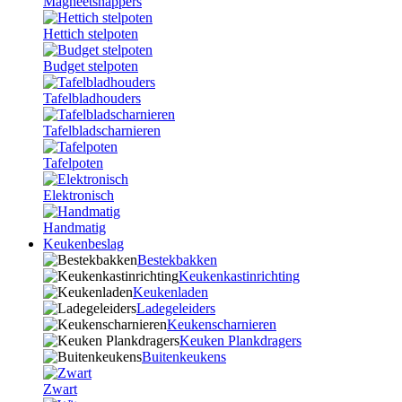
Magneetsnappers
Hettich stelpoten
Budget stelpoten
Tafelbladhouders
Tafelbladscharnieren
Tafelpoten
Elektronisch
Handmatig
Keukenbeslag
Bestekbakken
Keukenkastinrichting
Keukenladen
Ladegeleiders
Keukenscharnieren
Keuken Plankdragers
Buitenkeukens
Zwart