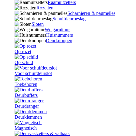
Raamuitzetters
Rozetten
Scharnieren & paumelles
Schuifdeurbeslag
Sloten
Wc garnituur
Huisnummers
Deurknoppen
Op rozet
Op schild
Voor schuifdeurslot
Toebehoren
Deurbuffers
Deurdranger
Deurklemmen
Magnetisch