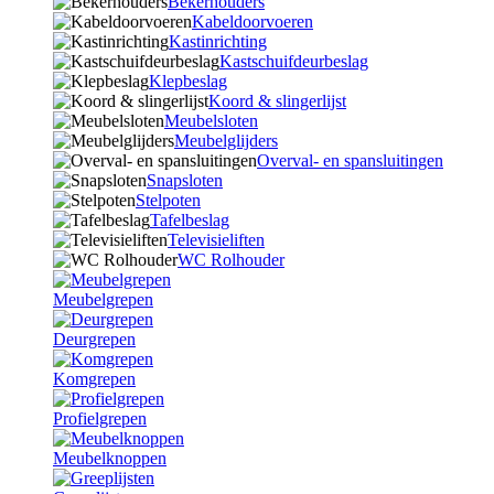
Bekerhouders
Kabeldoorvoeren
Kastinrichting
Kastschuifdeurbeslag
Klepbeslag
Koord & slingerlijst
Meubelsloten
Meubelglijders
Overval- en spansluitingen
Snapsloten
Stelpoten
Tafelbeslag
Televisieliften
WC Rolhouder
Meubelgrepen
Deurgrepen
Komgrepen
Profielgrepen
Meubelknoppen