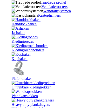
Traptrede profiel
Ventilatieroosters
Wandrailsystemen
Kastophangers
Handdoekhaken
Jashaken
Kledingroedes
Kledingroedehouders
Kophaken
Plafondhaken
Uittrekbare kledingrekken
Wandkapstokken
Heavy duty plankdragers