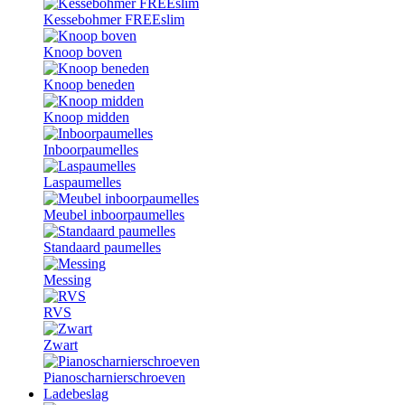
Kessebohmer FREEslim
Knoop boven
Knoop beneden
Knoop midden
Inboorpaumelles
Laspaumelles
Meubel inboorpaumelles
Standaard paumelles
Messing
RVS
Zwart
Pianoscharnierschroeven
Ladebeslag