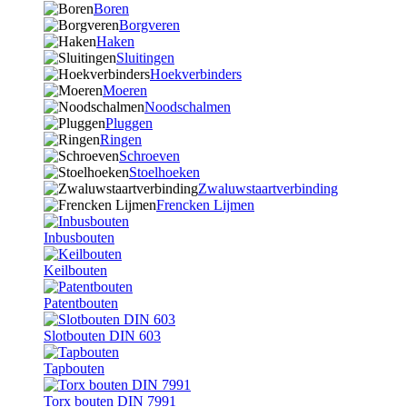
Boren
Borgveren
Haken
Sluitingen
Hoekverbinders
Moeren
Noodschalmen
Pluggen
Ringen
Schroeven
Stoelhoeken
Zwaluwstaartverbinding
Frencken Lijmen
Inbusbouten
Keilbouten
Patentbouten
Slotbouten DIN 603
Tapbouten
Torx bouten DIN 7991