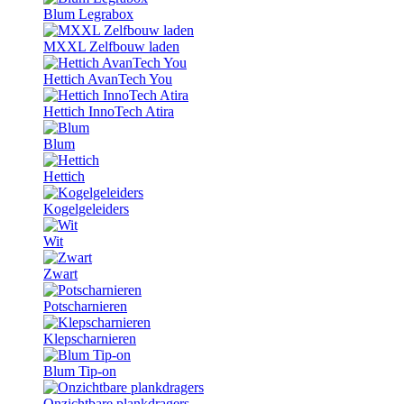
Blum Legrabox
MXXL Zelfbouw laden
Hettich AvanTech You
Hettich InnoTech Atira
Blum
Hettich
Kogelgeleiders
Wit
Zwart
Potscharnieren
Klepscharnieren
Blum Tip-on
Onzichtbare plankdragers