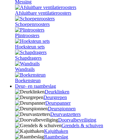
Messing
Afsluitbare ventilatieroosters
Schoepenroosters
Plintroosters
Hoeksteun sets
Schapdragers
Wandrails
Boekensteun
Deur- en raambeslag
Deurklinken
Deurgrepen
Deurspanner
Deurspionnen
Deurvastzetters
Doorvalbeveiliging
Grendels & schuiven
Kajuithaken
Raambeslag