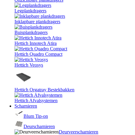
Legplankdragers
Inklapbare plankdragers
Buisplankdragers
Hettich Innotech Atira
Hettich Quadro Compact
Hettich Veosys
Hettich Orgatray Bestekbakken
Hettich Afvalsystemen
Scharnieren
Blum Tip-on
Deurscharnieren
Deurveerscharnieren