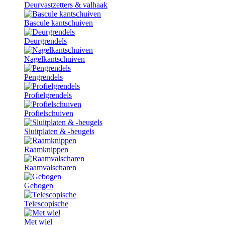
Deurvastzetters & valhaak
Bascule kantschuiven
Deurgrendels
Nagelkantschuiven
Pengrendels
Profielgrendels
Profielschuiven
Sluitplaten & -beugels
Raamknippen
Raamvalscharen
Gebogen
Telescopische
Met wiel