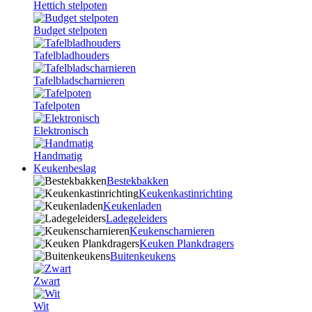
Hettich stelpoten
Budget stelpoten
Tafelbladhouders
Tafelbladscharnieren
Tafelpoten
Elektronisch
Handmatig
Keukenbeslag
Bestekbakken
Keukenkastinrichting
Keukenladen
Ladegeleiders
Keukenscharnieren
Keuken Plankdragers
Buitenkeukens
Zwart
Wit