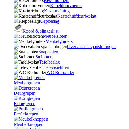
Bekerhouders
Kabeldoorvoeren
Kastinrichting
Kastschuifdeurbeslag
Klepbeslag
Koord & slingerlijst
Meubelsloten
Meubelglijders
Overval- en spansluitingen
Snapsloten
Stelpoten
Tafelbeslag
Televisieliften
WC Rolhouder
Meubelgrepen
Deurgrepen
Komgrepen
Profielgrepen
Meubelknoppen