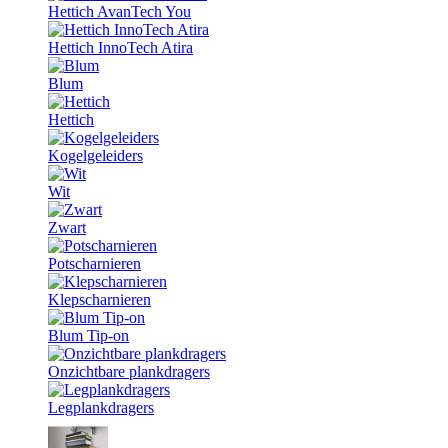
Hettich AvanTech You
Hettich InnoTech Atira
Blum
Hettich
Kogelgeleiders
Wit
Zwart
Potscharnieren
Klepscharnieren
Blum Tip-on
Onzichtbare plankdragers
Legplankdragers