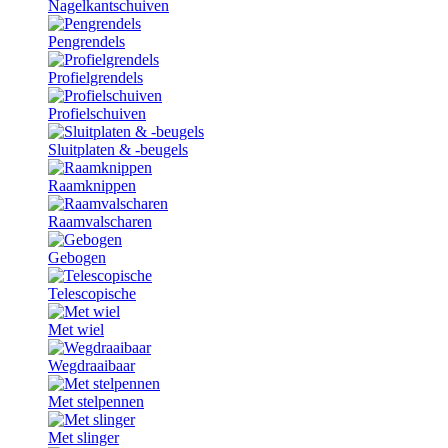
Nagelkantschuiven
Pengrendels
Profielgrendels
Profielschuiven
Sluitplaten & -beugels
Raamknippen
Raamvalscharen
Gebogen
Telescopische
Met wiel
Wegdraaibaar
Met stelpennen
Met slinger