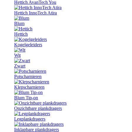
Hettich AvanTech You
Hettich InnoTech Atira
Blum
Hettich
Kogelgeleiders
Wit
Zwart
Potscharnieren
Klepscharnieren
Blum Tip-on
Onzichtbare plankdragers
Legplankdragers
Inklapbare plankdragers