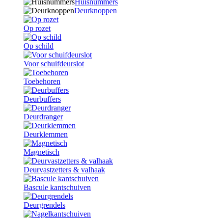
Huisnummers
Deurknoppen
Op rozet
Op schild
Voor schuifdeurslot
Toebehoren
Deurbuffers
Deurdranger
Deurklemmen
Magnetisch
Deurvastzetters & valhaak
Bascule kantschuiven
Deurgrendels