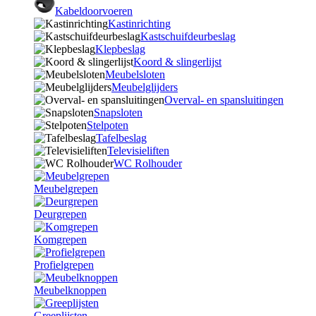
Kabeldoorvoeren
Kastinrichting
Kastschuifdeurbeslag
Klepbeslag
Koord & slingerlijst
Meubelsloten
Meubelglijders
Overval- en spansluitingen
Snapsloten
Stelpoten
Tafelbeslag
Televisieliften
WC Rolhouder
Meubelgrepen
Deurgrepen
Komgrepen
Profielgrepen
Meubelknoppen
Greeplijsten