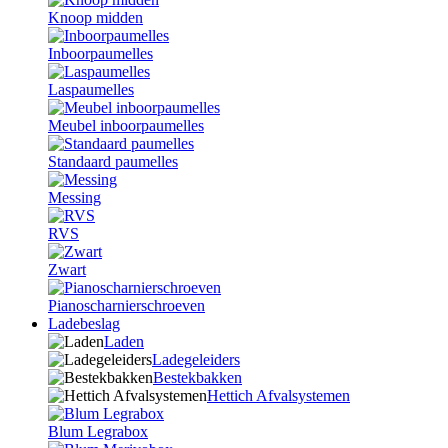
Knoop midden
Inboorpaumelles
Laspaumelles
Meubel inboorpaumelles
Standaard paumelles
Messing
RVS
Zwart
Pianoscharnierschroeven
Ladebeslag
Laden
Ladegeleiders
Bestekbakken
Hettich Afvalsystemen
Blum Legrabox