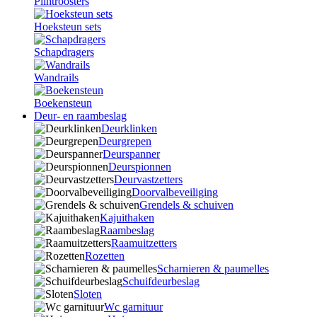
Plintroosters
Hoeksteun sets
Schapdragers
Wandrails
Boekensteun
Deur- en raambeslag
Deurklinken
Deurgrepen
Deurspanner
Deurspionnen
Deurvastzetters
Doorvalbeveiliging
Grendels & schuiven
Kajuithaken
Raambeslag
Raamuitzetters
Rozetten
Scharnieren & paumelles
Schuifdeurbeslag
Sloten
Wc garnituur