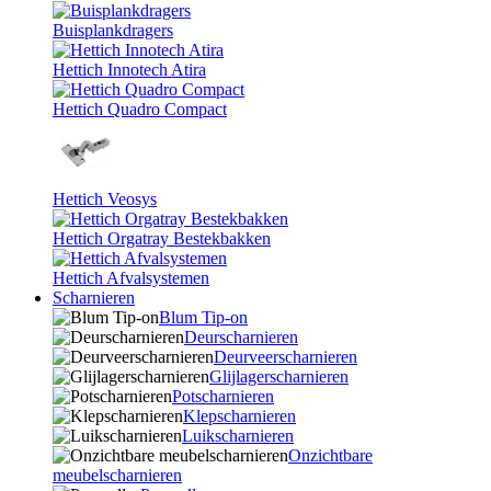
Buisplankdragers
Hettich Innotech Atira
Hettich Quadro Compact
Hettich Veosys
Hettich Orgatray Bestekbakken
Hettich Afvalsystemen
Scharnieren
Blum Tip-on
Deurscharnieren
Deurveerscharnieren
Glijlagerscharnieren
Potscharnieren
Klepscharnieren
Luikscharnieren
Onzichtbare
meubelscharnieren