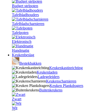
Budget stelpoten
Tafelbladhouders
Tafelbladscharnieren
Tafelpoten
Elektronisch
Handmatig
Keukenbeslag
Bestekbakken
Keukenkastinrichting
Keukenladen
Ladegeleiders
Keukenscharnieren
Keuken Plankdragers
Buitenkeukens
Zwart
Wit