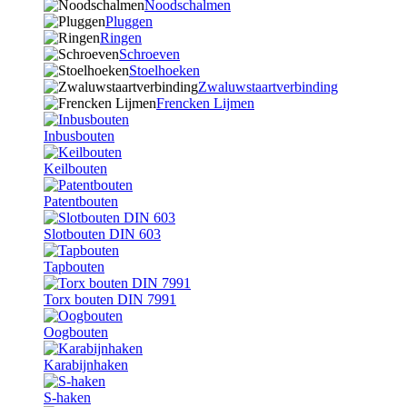
Noodschalmen
Pluggen
Ringen
Schroeven
Stoelhoeken
Zwaluwstaartverbinding
Frencken Lijmen
Inbusbouten
Keilbouten
Patentbouten
Slotbouten DIN 603
Tapbouten
Torx bouten DIN 7991
Oogbouten
Karabijnhaken
S-haken