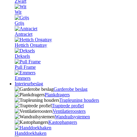
Zwart
Wit
Grijs
Antraciet
Hettich Orgatray
Deksels
Pull Frame
Emmers
Interieurbeslag
Garderobe beslag
Plankdragers
Trapleuning houders
Traptrede profiel
Ventilatieroosters
Wandrailsystemen
Kastophangers
Handdoekhaken