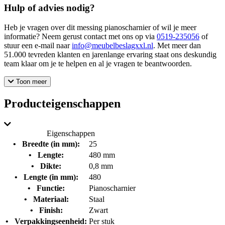
Hulp of advies nodig?
Heb je vragen over dit messing pianoscharnier of wil je meer
informatie? Neem gerust contact met ons op via
0519-235056
of
stuur een e-mail naar
info@meubelbeslagxxl.nl
. Met meer dan
51.000 tevreden klanten en jarenlange ervaring staat ons deskundig
team klaar om je te helpen en al je vragen te beantwoorden.
Toon meer
Producteigenschappen
Eigenschappen
•
Breedte (in mm):
25
•
Lengte:
480 mm
•
Dikte:
0,8 mm
•
Lengte (in mm):
480
•
Functie:
Pianoscharnier
•
Materiaal:
Staal
•
Finish:
Zwart
•
Verpakkingseenheid:
Per stuk