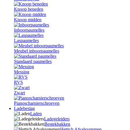
Knoop beneden
Knoop midden
Inboorpaumelles
Laspaumelles
Meubel inboorpaumelles
Standaard paumelles
Messing
RVS
Zwart
Pianoscharnierschroeven
Ladebeslag
Laden
Ladegeleiders
Bestekbakken
Hettich Afvalsystemen