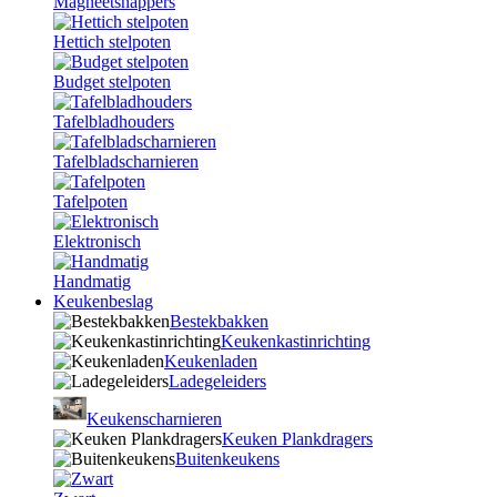
Magneetsnappers
Hettich stelpoten
Budget stelpoten
Tafelbladhouders
Tafelbladscharnieren
Tafelpoten
Elektronisch
Handmatig
Keukenbeslag
Bestekbakken
Keukenkastinrichting
Keukenladen
Ladegeleiders
Keukenscharnieren
Keuken Plankdragers
Buitenkeukens