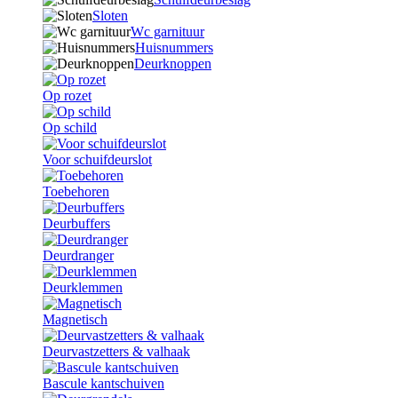
Sloten
Wc garnituur
Huisnummers
Deurknoppen
Op rozet
Op schild
Voor schuifdeurslot
Toebehoren
Deurbuffers
Deurdranger
Deurklemmen
Magnetisch
Deurvastzetters & valhaak
Bascule kantschuiven