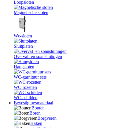
Loopsloten
Magnetische sloten
Wc-sloten
Sluitplaten
Overval- en spansluitingen
Hangsloten
WC-garnituur sets
WC-rozetten
WC-schilden
Bevestigingsmateriaal
Bouten
Boren
Borgveren
Haken