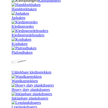
Kastophangers
Handdoekhaken
Jashaken
Kledingroedes
Kledingroedehouders
Kophaken
Plafondhaken
Uittrekbare kledingrekken
Wandkapstokken
Heavy duty plankdragers
Inklapbare plankdragers
Legplankdragers