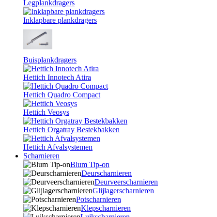
Legplankdragers
Inklapbare plankdragers
Buisplankdragers
Hettich Innotech Atira
Hettich Quadro Compact
Hettich Veosys
Hettich Orgatray Bestekbakken
Hettich Afvalsystemen
Scharnieren
Blum Tip-on
Deurscharnieren
Deurveerscharnieren
Glijlagerscharnieren
Potscharnieren
Klepscharnieren
Luikscharnieren