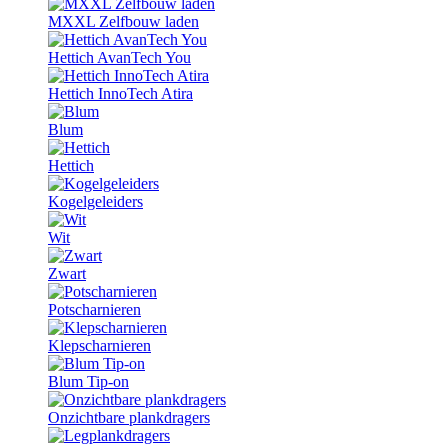
MXXL Zelfbouw laden
Hettich AvanTech You
Hettich InnoTech Atira
Blum
Hettich
Kogelgeleiders
Wit
Zwart
Potscharnieren
Klepscharnieren
Blum Tip-on
Onzichtbare plankdragers