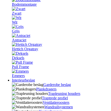
Bodemmontage
Zwart
Wit
Grijs
Antraciet
Hettich Orgatray
Deksels
Pull Frame
Emmers
Interieurbeslag
Garderobe beslag
Plankdragers
Trapleuning houders
Traptrede profiel
Ventilatieroosters
Wandrailsystemen