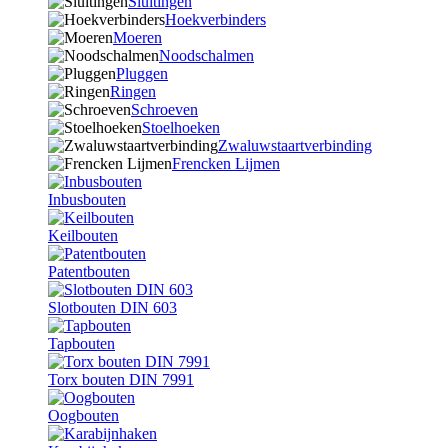
Sluitingen
Hoekverbinders
Moeren
Noodschalmen
Pluggen
Ringen
Schroeven
Stoelhoeken
Zwaluwstaartverbinding
Frencken Lijmen
Inbusbouten
Keilbouten
Patentbouten
Slotbouten DIN 603
Tapbouten
Torx bouten DIN 7991
Oogbouten