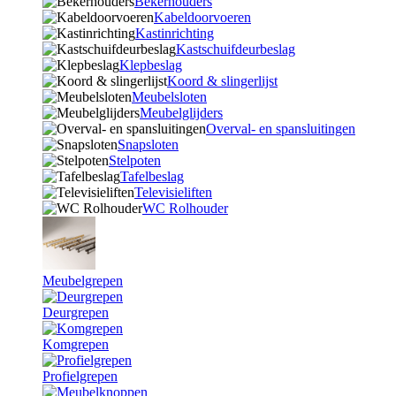
Bekerhouders
Kabeldoorvoeren
Kastinrichting
Kastschuifdeurbeslag
Klepbeslag
Koord & slingerlijst
Meubelsloten
Meubelglijders
Overval- en spansluitingen
Snapsloten
Stelpoten
Tafelbeslag
Televisieliften
WC Rolhouder
Meubelgrepen
Deurgrepen
Komgrepen
Profielgrepen