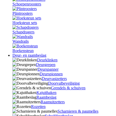
Schoepenroosters
Plintroosters
Hoeksteun sets
Schapdragers
Wandrails
Boekensteun
Deur- en raambeslag
Deurklinken
Deurgrepen
Deurspanner
Deurspionnen
Deurvastzetters
Doorvalbeveiliging
Grendels & schuiven
Kajuithaken
Raambeslag
Raamuitzetters
Rozetten
Scharnieren & paumelles
Schuifdeurbeslag