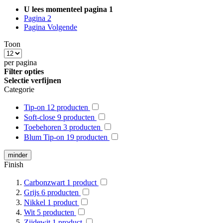
U lees momenteel pagina
1
Pagina
2
Pagina
Volgende
Toon
per pagina
Filter opties
Selectie verfijnen
Categorie
Tip-on
12
producten
Soft-close
9
producten
Toebehoren
3
producten
Blum Tip-on
19
producten
minder
Finish
Carbonzwart
1
product
Grijs
6
producten
Nikkel
1
product
Wit
5
producten
Zijdewit
1
product