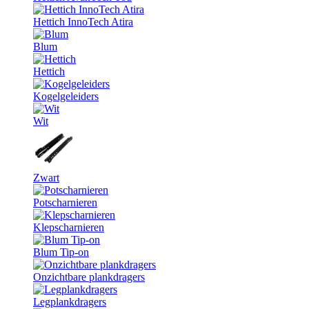
Hettich InnoTech Atira
Blum
Hettich
Kogelgeleiders
Wit
Zwart
Potscharnieren
Klepscharnieren
Blum Tip-on
Onzichtbare plankdragers
Legplankdragers