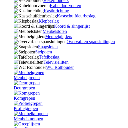
Bekerhouders
Kabeldoorvoeren
Kastinrichting
Kastschuifdeurbeslag
Klepbeslag
Koord & slingerlijst
Meubelsloten
Meubelglijders
Overval- en spansluitingen
Snapsloten
Stelpoten
Tafelbeslag
Televisieliften
WC Rolhouder
Meubelgrepen
Deurgrepen
Komgrepen
Profielgrepen
Meubelknoppen