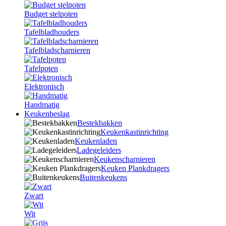
Budget stelpoten
Tafelbladhouders
Tafelbladscharnieren
Tafelpoten
Elektronisch
Handmatig
Keukenbeslag
Bestekbakken
Keukenkastinrichting
Keukenladen
Ladegeleiders
Keukenscharnieren
Keuken Plankdragers
Buitenkeukens
Zwart
Wit