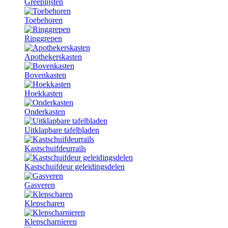
Greeplijsten
Toebehoren
Ringgrepen
Apothekerskasten
Bovenkasten
Hoekkasten
Onderkasten
Uitklapbare tafelbladen
Kastschuifdeurrails
Kastschuifdeur geleidingsdelen
Gasveren
Klepscharen
Klepscharnieren