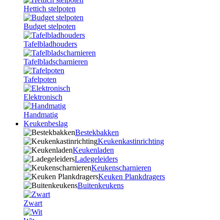
Hettich stelpoten
Budget stelpoten
Tafelbladhouders
Tafelbladscharnieren
Tafelpoten
Elektronisch
Handmatig
Keukenbeslag
Bestekbakken
Keukenkastinrichting
Keukenladen
Ladegeleiders
Keukenscharnieren
Keuken Plankdragers
Buitenkeukens
Zwart