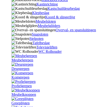
Kastinrichting
Kastschuifdeurbeslag
Klepbeslag
Koord & slingerlijst
Meubelsloten
Meubelglijders
Overval- en spansluitingen
Snapsloten
Stelpoten
Tafelbeslag
Televisieliften
WC Rolhouder
Meubelgrepen
Deurgrepen
Komgrepen
Profielgrepen
Meubelknoppen
Greeplijsten