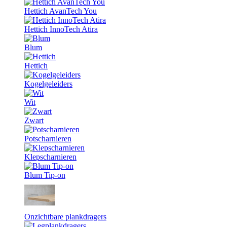
Hettich AvanTech You
Hettich InnoTech Atira
Blum
Hettich
Kogelgeleiders
Wit
Zwart
Potscharnieren
Klepscharnieren
Blum Tip-on
Onzichtbare plankdragers