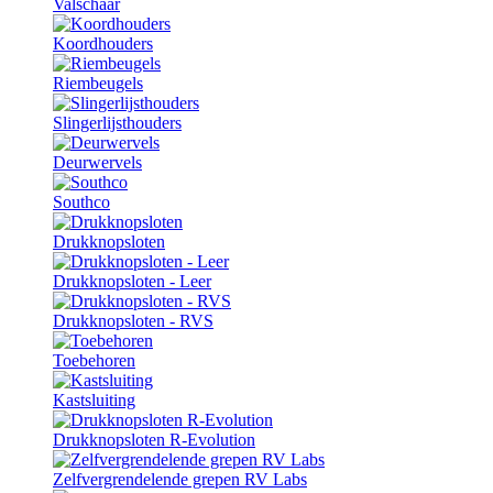
Valschaar
Koordhouders
Riembeugels
Slingerlijsthouders
Deurwervels
Southco
Drukknopsloten
Drukknopsloten - Leer
Drukknopsloten - RVS
Toebehoren
Kastsluiting
Drukknopsloten R-Evolution
Zelfvergrendelende grepen RV Labs