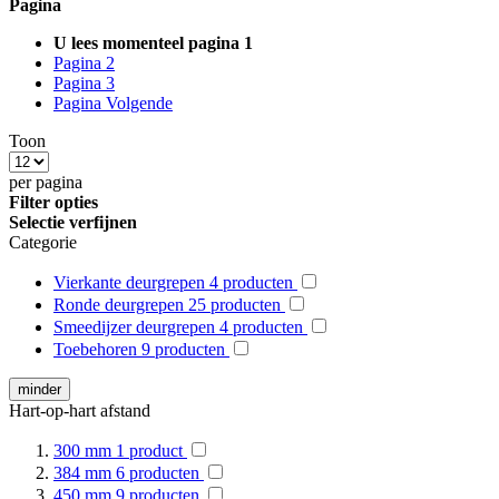
Pagina
U lees momenteel pagina
1
Pagina
2
Pagina
3
Pagina
Volgende
Toon
per pagina
Filter opties
Selectie verfijnen
Categorie
Vierkante deurgrepen
4
producten
Ronde deurgrepen
25
producten
Smeedijzer deurgrepen
4
producten
Toebehoren
9
producten
minder
Hart-op-hart afstand
300 mm
1
product
384 mm
6
producten
450 mm
9
producten