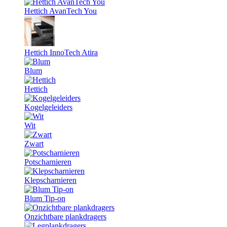
Hettich AvanTech You
Hettich InnoTech Atira
Blum
Hettich
Kogelgeleiders
Wit
Zwart
Potscharnieren
Klepscharnieren
Blum Tip-on
Onzichtbare plankdragers