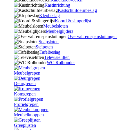
Kastinrichting
Kastschuifdeurbeslag
Klepbeslag
Koord & slingerlijst
Meubelsloten
Meubelglijders
Overval- en spansluitingen
Snapsloten
Stelpoten
Tafelbeslag
Televisieliften
WC Rolhouder
Meubelgrepen
Deurgrepen
Komgrepen
Profielgrepen
Meubelknoppen
Greeplijsten