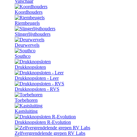
Valschaar
Koordhouders
Riembeugels
Slingerlijsthouders
Deurwervels
Southco
Drukknopsloten
Drukknopsloten - Leer
Drukknopsloten - RVS
Toebehoren
Kastsluiting
Drukknopsloten R-Evolution
Zelfvergrendelende grepen RV Labs