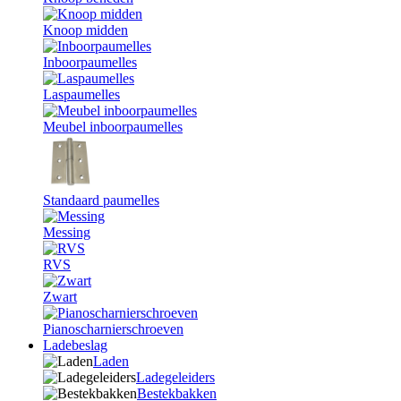
Knoop midden
Inboorpaumelles
Laspaumelles
Meubel inboorpaumelles
Standaard paumelles
Messing
RVS
Zwart
Pianoscharnierschroeven
Ladebeslag
Laden
Ladegeleiders
Bestekbakken