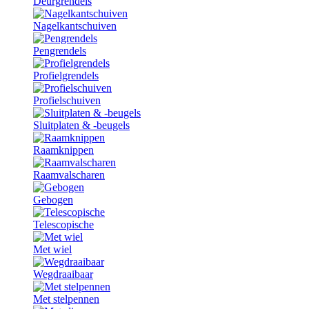
Deurgrendels
Nagelkantschuiven
Pengrendels
Profielgrendels
Profielschuiven
Sluitplaten & -beugels
Raamknippen
Raamvalscharen
Gebogen
Telescopische
Met wiel
Wegdraaibaar
Met stelpennen