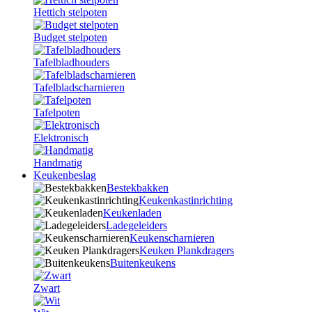
Hettich stelpoten
Budget stelpoten
Tafelbladhouders
Tafelbladscharnieren
Tafelpoten
Elektronisch
Handmatig
Keukenbeslag
Bestekbakken
Keukenkastinrichting
Keukenladen
Ladegeleiders
Keukenscharnieren
Keuken Plankdragers
Buitenkeukens
Zwart