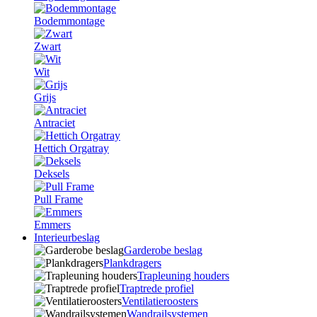
Bodemmontage
Zwart
Wit
Grijs
Antraciet
Hettich Orgatray
Deksels
Pull Frame
Emmers
Interieurbeslag
Garderobe beslag
Plankdragers
Trapleuning houders
Traptrede profiel
Ventilatieroosters
Wandrailsystemen