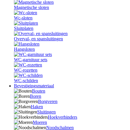
Magnetische sloten
Wc-sloten
Sluitplaten
Overval- en spansluitingen
Hangsloten
WC-garnituur sets
WC-rozetten
WC-schilden
Bevestigingsmateriaal
Bouten
Boren
Borgveren
Haken
Sluitingen
Hoekverbinders
Moeren
Noodschalmen