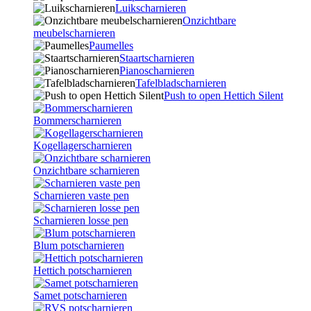
Luikscharnieren
Onzichtbare
meubelscharnieren
Paumelles
Staartscharnieren
Pianoscharnieren
Tafelbladscharnieren
Push to open Hettich Silent
Bommerscharnieren
Kogellagerscharnieren
Onzichtbare scharnieren
Scharnieren vaste pen
Scharnieren losse pen
Blum potscharnieren
Hettich potscharnieren
Samet potscharnieren