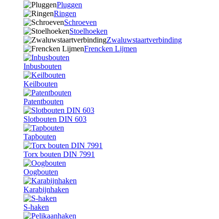
Pluggen
Ringen
Schroeven
Stoelhoeken
Zwaluwstaartverbinding
Frencken Lijmen
Inbusbouten
Keilbouten
Patentbouten
Slotbouten DIN 603
Tapbouten
Torx bouten DIN 7991
Oogbouten
Karabijnhaken
S-haken