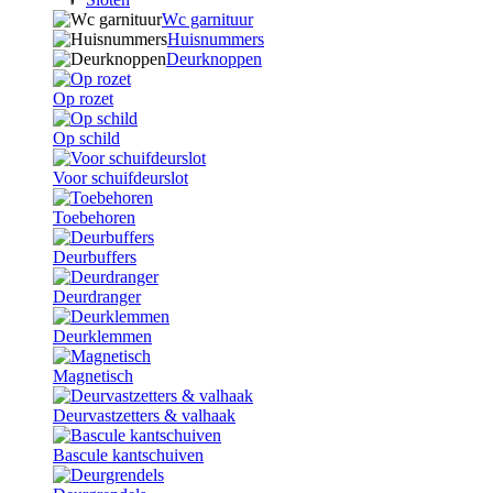
Wc garnituur
Huisnummers
Deurknoppen
Op rozet
Op schild
Voor schuifdeurslot
Toebehoren
Deurbuffers
Deurdranger
Deurklemmen
Magnetisch
Deurvastzetters & valhaak
Bascule kantschuiven