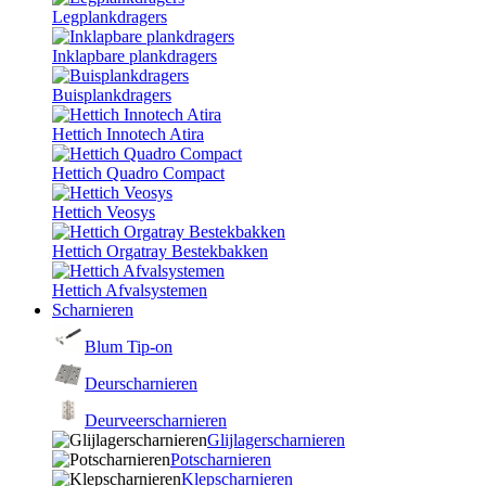
Legplankdragers
Inklapbare plankdragers
Buisplankdragers
Hettich Innotech Atira
Hettich Quadro Compact
Hettich Veosys
Hettich Orgatray Bestekbakken
Hettich Afvalsystemen
Scharnieren
Blum Tip-on
Deurscharnieren
Deurveerscharnieren
Glijlagerscharnieren
Potscharnieren
Klepscharnieren