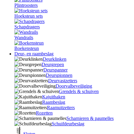
Plintroosters
Hoeksteun sets
Schapdragers
Wandrails
Boekensteun
Deur- en raambeslag
Deurklinken
Deurgrepen
Deurspanner
Deurspionnen
Deurvastzetters
Doorvalbeveiliging
Grendels & schuiven
Kajuithaken
Raambeslag
Raamuitzetters
Rozetten
Scharnieren & paumelles
Schuifdeurbeslag
Sloten