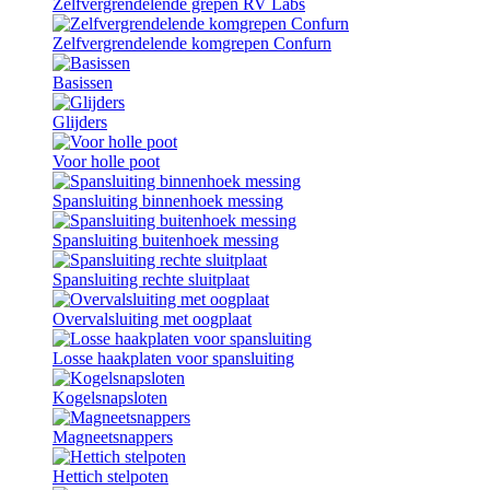
Zelfvergrendelende grepen RV Labs
Zelfvergrendelende komgrepen Confurn
Basissen
Glijders
Voor holle poot
Spansluiting binnenhoek messing
Spansluiting buitenhoek messing
Spansluiting rechte sluitplaat
Overvalsluiting met oogplaat
Losse haakplaten voor spansluiting
Kogelsnapsloten
Magneetsnappers
Hettich stelpoten