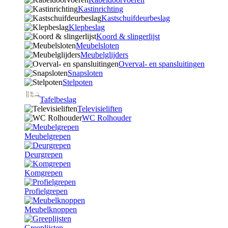
Kastinrichting
Kastschuifdeurbeslag
Klepbeslag
Koord & slingerlijst
Meubelsloten
Meubelglijders
Overval- en spansluitingen
Snapsloten
Stelpoten
Tafelbeslag
Televisieliften
WC Rolhouder
Meubelgrepen
Deurgrepen
Komgrepen
Profielgrepen
Meubelknoppen
Greeplijsten