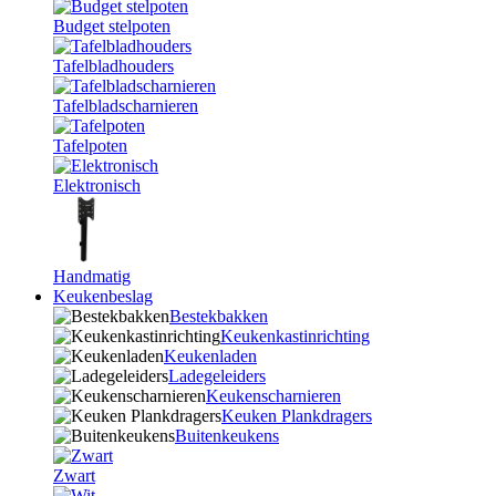
Budget stelpoten
Tafelbladhouders
Tafelbladscharnieren
Tafelpoten
Elektronisch
Handmatig
Keukenbeslag
Bestekbakken
Keukenkastinrichting
Keukenladen
Ladegeleiders
Keukenscharnieren
Keuken Plankdragers
Buitenkeukens
Zwart