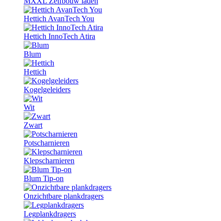
MXXL Zelfbouw laden
Hettich AvanTech You
Hettich InnoTech Atira
Blum
Hettich
Kogelgeleiders
Wit
Zwart
Potscharnieren
Klepscharnieren
Blum Tip-on
Onzichtbare plankdragers
Legplankdragers