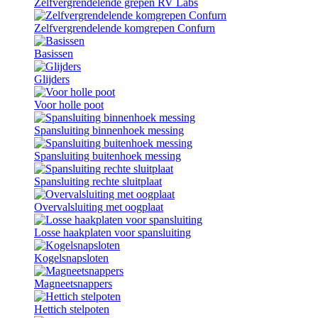
Zelfvergrendelende grepen RV Labs
Zelfvergrendelende komgrepen Confurn
Basissen
Glijders
Voor holle poot
Spansluiting binnenhoek messing
Spansluiting buitenhoek messing
Spansluiting rechte sluitplaat
Overvalsluiting met oogplaat
Losse haakplaten voor spansluiting
Kogelsnapsloten
Magneetsnappers
Hettich stelpoten