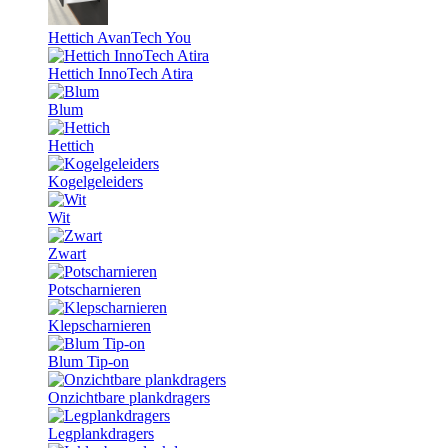
Hettich AvanTech You
Hettich InnoTech Atira
Blum
Hettich
Kogelgeleiders
Wit
Zwart
Potscharnieren
Klepscharnieren
Blum Tip-on
Onzichtbare plankdragers
Legplankdragers