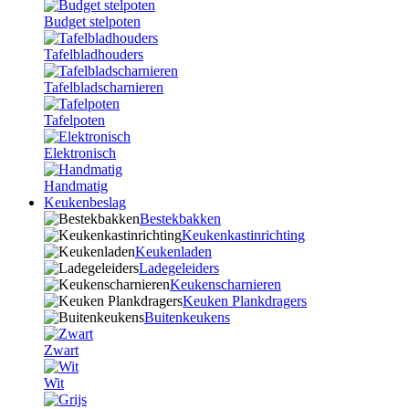
Budget stelpoten
Tafelbladhouders
Tafelbladscharnieren
Tafelpoten
Elektronisch
Handmatig
Keukenbeslag
Bestekbakken
Keukenkastinrichting
Keukenladen
Ladegeleiders
Keukenscharnieren
Keuken Plankdragers
Buitenkeukens
Zwart
Wit