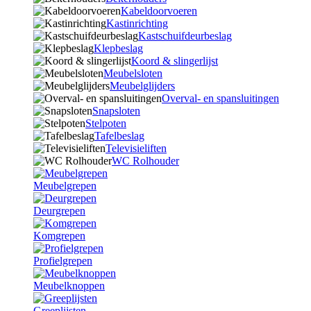
Kabeldoorvoeren
Kastinrichting
Kastschuifdeurbeslag
Klepbeslag
Koord & slingerlijst
Meubelsloten
Meubelglijders
Overval- en spansluitingen
Snapsloten
Stelpoten
Tafelbeslag
Televisieliften
WC Rolhouder
Meubelgrepen
Deurgrepen
Komgrepen
Profielgrepen
Meubelknoppen
Greeplijsten