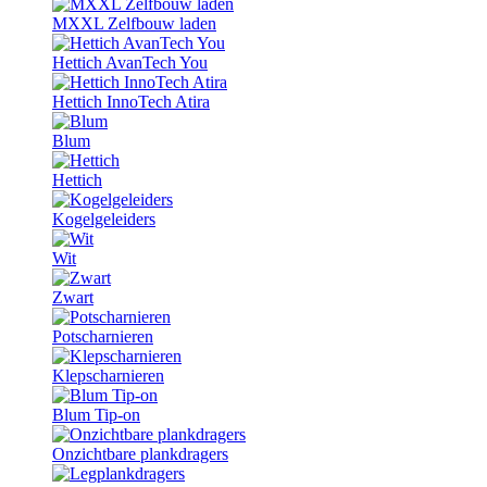
MXXL Zelfbouw laden
Hettich AvanTech You
Hettich InnoTech Atira
Blum
Hettich
Kogelgeleiders
Wit
Zwart
Potscharnieren
Klepscharnieren
Blum Tip-on
Onzichtbare plankdragers