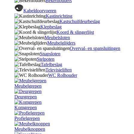
Bekerhouders
Kabeldoorvoeren
Kastinrichting
Kastschuifdeurbeslag
Klepbeslag
Koord & slingerlijst
Meubelsloten
Meubelglijders
Overval- en spansluitingen
Snapsloten
Stelpoten
Tafelbeslag
Televisieliften
WC Rolhouder
Meubelgrepen
Deurgrepen
Komgrepen
Profielgrepen
Meubelknoppen