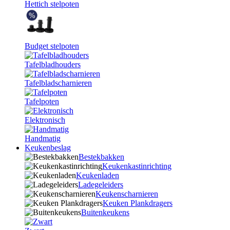
Hettich stelpoten
Budget stelpoten
Tafelbladhouders
Tafelbladscharnieren
Tafelpoten
Elektronisch
Handmatig
Keukenbeslag
Bestekbakken
Keukenkastinrichting
Keukenladen
Ladegeleiders
Keukenscharnieren
Keuken Plankdragers
Buitenkeukens