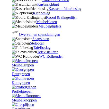
Kastinrichting
Kastschuifdeurbeslag
Klepbeslag
Koord & slingerlijst
Meubelsloten
Meubelglijders
Overval- en spansluitingen
Snapsloten
Stelpoten
Tafelbeslag
Televisieliften
WC Rolhouder
Meubelgrepen
Deurgrepen
Komgrepen
Profielgrepen
Meubelknoppen
Greeplijsten