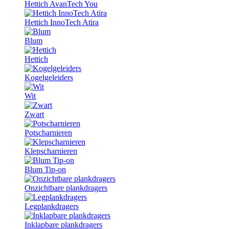
Hettich AvanTech You
Hettich InnoTech Atira
Blum
Hettich
Kogelgeleiders
Wit
Zwart
Potscharnieren
Klepscharnieren
Blum Tip-on
Onzichtbare plankdragers
Legplankdragers
Inklapbare plankdragers