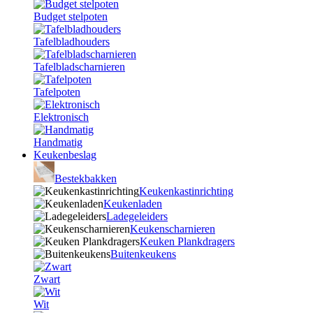
Budget stelpoten
Tafelbladhouders
Tafelbladscharnieren
Tafelpoten
Elektronisch
Handmatig
Keukenbeslag
Bestekbakken
Keukenkastinrichting
Keukenladen
Ladegeleiders
Keukenscharnieren
Keuken Plankdragers
Buitenkeukens
Zwart
Wit