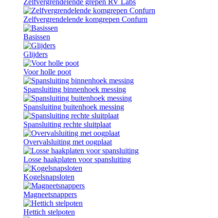
Zelfvergrendelende grepen RV Labs
Zelfvergrendelende komgrepen Confurn
Basissen
Glijders
Voor holle poot
Spansluiting binnenhoek messing
Spansluiting buitenhoek messing
Spansluiting rechte sluitplaat
Overvalsluiting met oogplaat
Losse haakplaten voor spansluiting
Kogelsnapsloten
Magneetsnappers
Hettich stelpoten