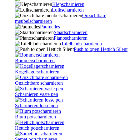
Klepscharnieren
Luikscharnieren
Onzichtbare
meubelscharnieren
Paumelles
Staartscharnieren
Pianoscharnieren
Tafelbladscharnieren
Push to open Hettich Silent
Bommerscharnieren
Kogellagerscharnieren
Onzichtbare scharnieren
Scharnieren vaste pen
Scharnieren losse pen
Blum potscharnieren
Hettich potscharnieren
Samet potscharnieren