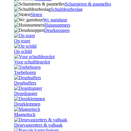
Scharnieren & paumelles
Schuifdeurbeslag
Sloten
Wc garnituur
Huisnummers
Deurknoppen
Op rozet
Op schild
Voor schuifdeurslot
Toebehoren
Deurbuffers
Deurdranger
Deurklemmen
Magnetisch
Deurvastzetters & valhaak