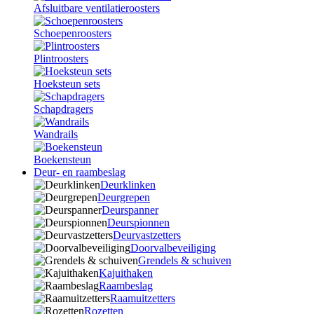
Afsluitbare ventilatieroosters
Schoepenroosters
Plintroosters
Hoeksteun sets
Schapdragers
Wandrails
Boekensteun
Deur- en raambeslag
Deurklinken
Deurgrepen
Deurspanner
Deurspionnen
Deurvastzetters
Doorvalbeveiliging
Grendels & schuiven
Kajuithaken
Raambeslag
Raamuitzetters
Rozetten