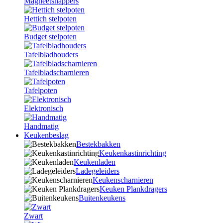
Magneetsnappers
Hettich stelpoten
Budget stelpoten
Tafelbladhouders
Tafelbladscharnieren
Tafelpoten
Elektronisch
Handmatig
Keukenbeslag
Bestekbakken
Keukenkastinrichting
Keukenladen
Ladegeleiders
Keukenscharnieren
Keuken Plankdragers
Buitenkeukens
Zwart