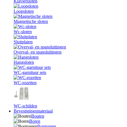
Klaviersloten
Loopsloten
Magnetische sloten
Wc-sloten
Sluitplaten
Overval- en spansluitingen
Hangsloten
WC-garnituur sets
WC-rozetten
WC-schilden
Bevestigingsmateriaal
Bouten
Boren
Borgveren