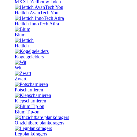
MXXL Zelfbouw laden
Hettich AvanTech You
Hettich InnoTech Atira
Blum
Hettich
Kogelgeleiders
Wit
Zwart
Potscharnieren
Klepscharnieren
Blum Tip-on
Onzichtbare plankdragers
Legplankdragers