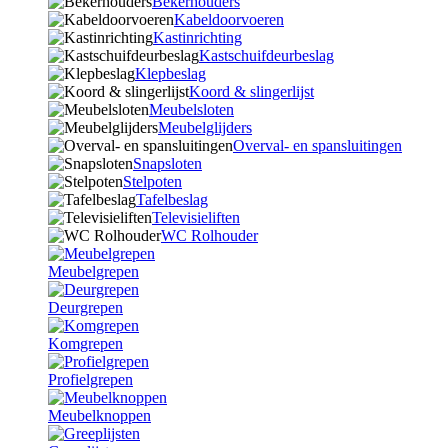
Bekerhouders
Kabeldoorvoeren
Kastinrichting
Kastschuifdeurbeslag
Klepbeslag
Koord & slingerlijst
Meubelsloten
Meubelglijders
Overval- en spansluitingen
Snapsloten
Stelpoten
Tafelbeslag
Televisieliften
WC Rolhouder
Meubelgrepen
Deurgrepen
Komgrepen
Profielgrepen
Meubelknoppen