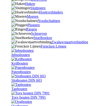
Haken
Sluitingen
Hoekverbinders
Moeren
Noodschalmen
Pluggen
Ringen
Schroeven
Stoelhoeken
Zwaluwstaartverbinding
Frencken Lijmen
Inbusbouten
Keilbouten
Patentbouten
Slotbouten DIN 603
Tapbouten
Torx bouten DIN 7991
Oogbouten