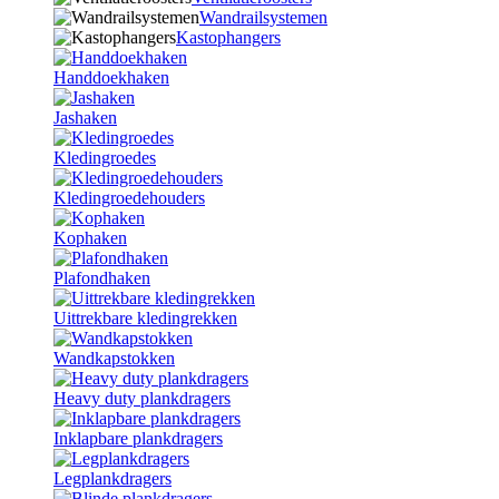
Wandrailsystemen
Kastophangers
Handdoekhaken
Jashaken
Kledingroedes
Kledingroedehouders
Kophaken
Plafondhaken
Uittrekbare kledingrekken
Wandkapstokken
Heavy duty plankdragers
Inklapbare plankdragers
Legplankdragers