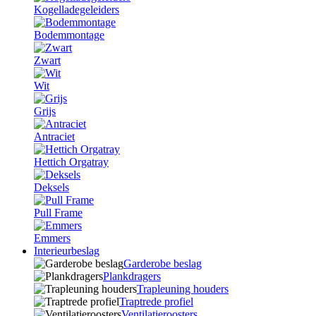
Kogelladegeleiders
Bodemmontage
Zwart
Wit
Grijs
Antraciet
Hettich Orgatray
Deksels
Pull Frame
Emmers
Interieurbeslag
Garderobe beslag
Plankdragers
Trapleuning houders
Traptrede profiel
Ventilatieroosters