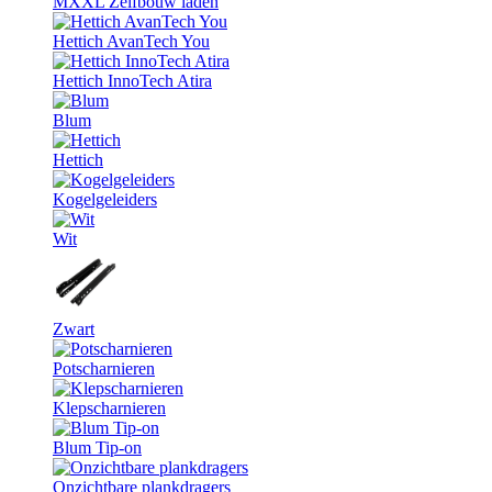
MXXL Zelfbouw laden
Hettich AvanTech You
Hettich InnoTech Atira
Blum
Hettich
Kogelgeleiders
Wit
Zwart
Potscharnieren
Klepscharnieren
Blum Tip-on
Onzichtbare plankdragers