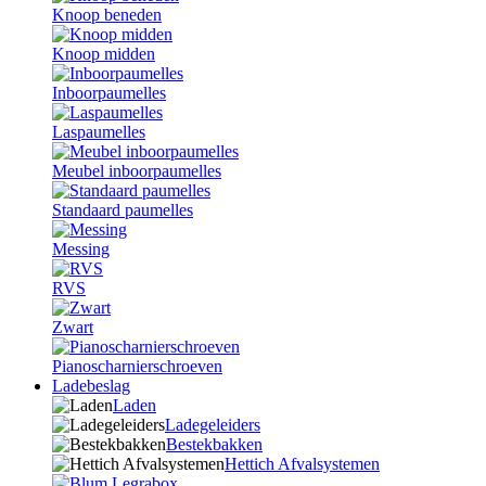
Knoop beneden
Knoop midden
Inboorpaumelles
Laspaumelles
Meubel inboorpaumelles
Standaard paumelles
Messing
RVS
Zwart
Pianoscharnierschroeven
Ladebeslag
Laden
Ladegeleiders
Bestekbakken
Hettich Afvalsystemen