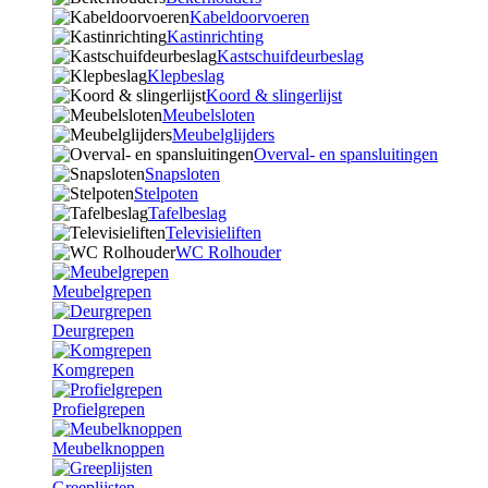
Kabeldoorvoeren
Kastinrichting
Kastschuifdeurbeslag
Klepbeslag
Koord & slingerlijst
Meubelsloten
Meubelglijders
Overval- en spansluitingen
Snapsloten
Stelpoten
Tafelbeslag
Televisieliften
WC Rolhouder
Meubelgrepen
Deurgrepen
Komgrepen
Profielgrepen
Meubelknoppen
Greeplijsten