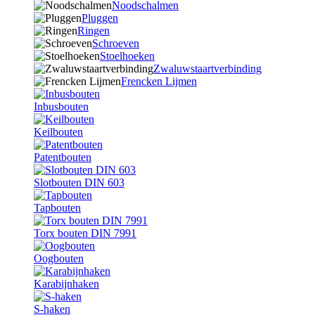
Noodschalmen
Pluggen
Ringen
Schroeven
Stoelhoeken
Zwaluwstaartverbinding
Frencken Lijmen
Inbusbouten
Keilbouten
Patentbouten
Slotbouten DIN 603
Tapbouten
Torx bouten DIN 7991
Oogbouten
Karabijnhaken
S-haken