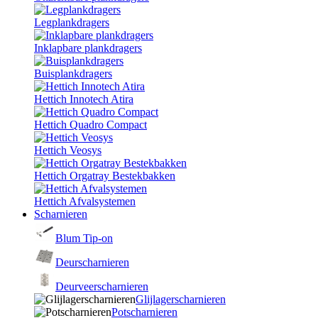
Legplankdragers
Inklapbare plankdragers
Buisplankdragers
Hettich Innotech Atira
Hettich Quadro Compact
Hettich Veosys
Hettich Orgatray Bestekbakken
Hettich Afvalsystemen
Scharnieren
Blum Tip-on
Deurscharnieren
Deurveerscharnieren
Glijlagerscharnieren
Potscharnieren