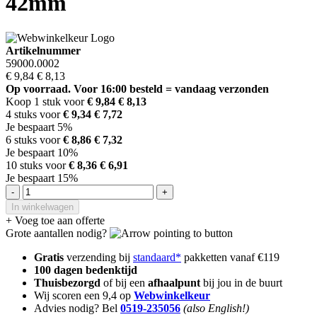
42mm
Artikelnummer
59000.0002
€ 9,84
€ 8,13
Op voorraad. Voor 16:00 besteld = vandaag verzonden
Koop 1 stuk voor
€ 9,84
€ 8,13
4 stuks voor
€ 9,34
€ 7,72
Je bespaart 5%
6 stuks voor
€ 8,86
€ 7,32
Je bespaart 10%
10 stuks voor
€ 8,36
€ 6,91
Je bespaart 15%
-
+
In winkelwagen
+ Voeg toe aan offerte
Grote aantallen nodig?
Gratis
verzending bij
standaard*
pakketten vanaf €119
100 dagen bedenktijd
Thuisbezorgd
of bij een
afhaalpunt
bij jou in de buurt
Wij scoren een 9,4 op
Webwinkelkeur
Advies nodig? Bel
0519-235056
(also English!)