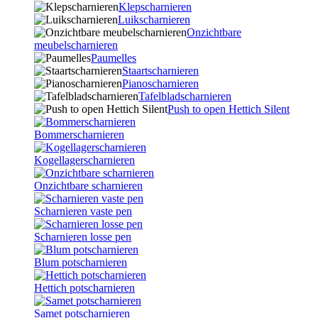
Klepscharnieren
Luikscharnieren
Onzichtbare
meubelscharnieren
Paumelles
Staartscharnieren
Pianoscharnieren
Tafelbladscharnieren
Push to open Hettich Silent
Bommerscharnieren
Kogellagerscharnieren
Onzichtbare scharnieren
Scharnieren vaste pen
Scharnieren losse pen
Blum potscharnieren
Hettich potscharnieren
Samet potscharnieren