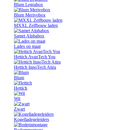
Blum Legrabox
Blum Merivobox
MXXL Zelfbouw laden
Samet Alphabox
Lades op maat
Hettich AvanTech You
Hettich InnoTech Atira
Blum
Hettich
Wit
Zwart
Kogelladegeleiders
Bodemmontage