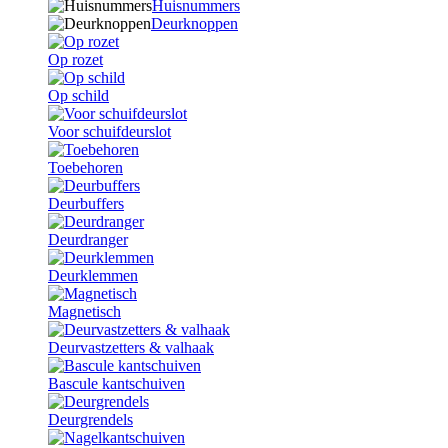
Huisnummers
Deurknoppen
Op rozet
Op schild
Voor schuifdeurslot
Toebehoren
Deurbuffers
Deurdranger
Deurklemmen
Magnetisch
Deurvastzetters & valhaak
Bascule kantschuiven
Deurgrendels