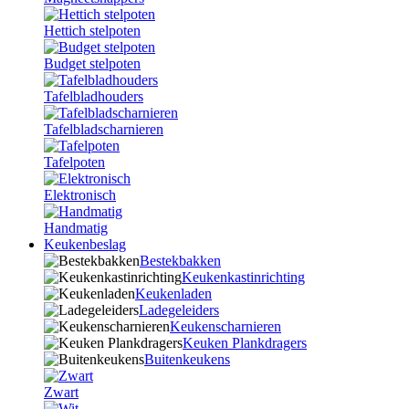
Hettich stelpoten
Budget stelpoten
Tafelbladhouders
Tafelbladscharnieren
Tafelpoten
Elektronisch
Handmatig
Keukenbeslag
Bestekbakken
Keukenkastinrichting
Keukenladen
Ladegeleiders
Keukenscharnieren
Keuken Plankdragers
Buitenkeukens
Zwart