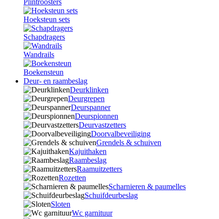
Plintroosters
Hoeksteun sets
Schapdragers
Wandrails
Boekensteun
Deur- en raambeslag
Deurklinken
Deurgrepen
Deurspanner
Deurspionnen
Deurvastzetters
Doorvalbeveiliging
Grendels & schuiven
Kajuithaken
Raambeslag
Raamuitzetters
Rozetten
Scharnieren & paumelles
Schuifdeurbeslag
Sloten
Wc garnituur