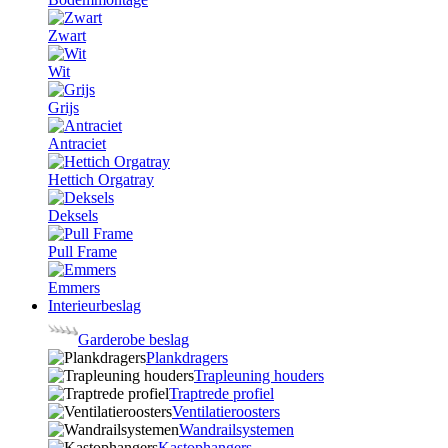
Zwart
Wit
Grijs
Antraciet
Hettich Orgatray
Deksels
Pull Frame
Emmers
Interieurbeslag
Garderobe beslag
Plankdragers
Trapleuning houders
Traptrede profiel
Ventilatieroosters
Wandrailsystemen
Kastophangers