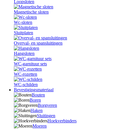
Loopsloten
Magnetische sloten
Wc-sloten
Sluitplaten
Overval- en spansluitingen
Hangsloten
WC-garnituur sets
WC-rozetten
WC-schilden
Bevestigingsmateriaal
Bouten
Boren
Borgveren
Haken
Sluitingen
Hoekverbinders
Moeren