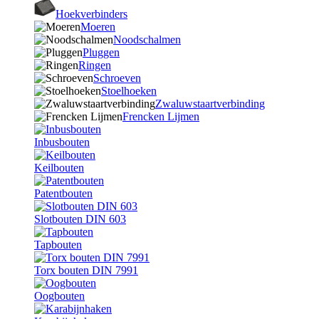
Hoekverbinders
Moeren
Noodschalmen
Pluggen
Ringen
Schroeven
Stoelhoeken
Zwaluwstaartverbinding
Frencken Lijmen
Inbusbouten
Keilbouten
Patentbouten
Slotbouten DIN 603
Tapbouten
Torx bouten DIN 7991
Oogbouten