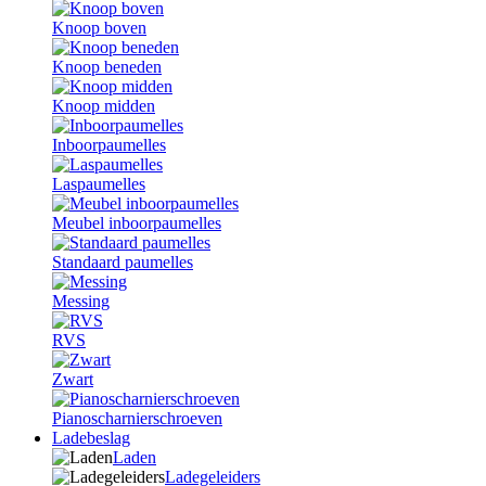
Knoop boven
Knoop beneden
Knoop midden
Inboorpaumelles
Laspaumelles
Meubel inboorpaumelles
Standaard paumelles
Messing
RVS
Zwart
Pianoscharnierschroeven
Ladebeslag
Laden
Ladegeleiders