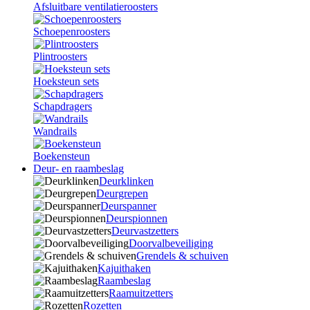
Afsluitbare ventilatieroosters
Schoepenroosters
Plintroosters
Hoeksteun sets
Schapdragers
Wandrails
Boekensteun
Deur- en raambeslag
Deurklinken
Deurgrepen
Deurspanner
Deurspionnen
Deurvastzetters
Doorvalbeveiliging
Grendels & schuiven
Kajuithaken
Raambeslag
Raamuitzetters
Rozetten