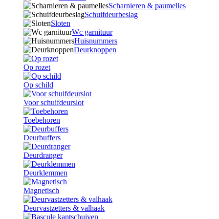
Scharnieren & paumelles
Schuifdeurbeslag
Sloten
Wc garnituur
Huisnummers
Deurknoppen
Op rozet
Op schild
Voor schuifdeurslot
Toebehoren
Deurbuffers
Deurdranger
Deurklemmen
Magnetisch
Deurvastzetters & valhaak