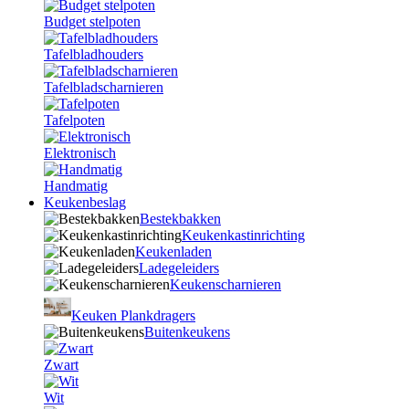
Budget stelpoten
Tafelbladhouders
Tafelbladscharnieren
Tafelpoten
Elektronisch
Handmatig
Keukenbeslag
Bestekbakken
Keukenkastinrichting
Keukenladen
Ladegeleiders
Keukenscharnieren
Keuken Plankdragers
Buitenkeukens
Zwart
Wit