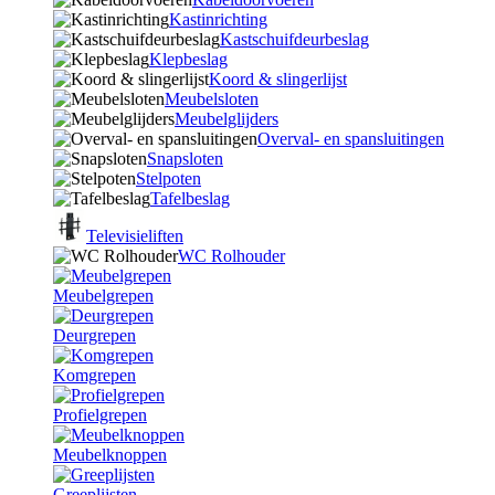
Kastinrichting
Kastschuifdeurbeslag
Klepbeslag
Koord & slingerlijst
Meubelsloten
Meubelglijders
Overval- en spansluitingen
Snapsloten
Stelpoten
Tafelbeslag
Televisieliften
WC Rolhouder
Meubelgrepen
Deurgrepen
Komgrepen
Profielgrepen
Meubelknoppen
Greeplijsten