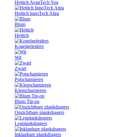
Hettich AvanTech You
Hettich InnoTech Atira
Blum
Hettich
Kogelgeleiders
Wit
Zwart
Potscharnieren
Klepscharnieren
Blum Tip-on
Onzichtbare plankdragers
Legplankdragers
Inklapbare plankdragers