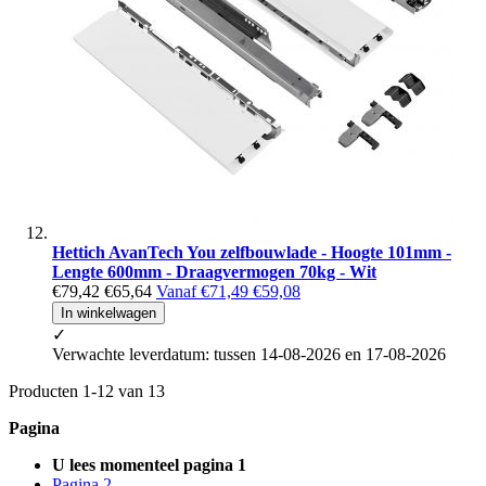
Hettich AvanTech You zelfbouwlade - Hoogte 101mm -
Lengte 600mm - Draagvermogen 70kg - Wit
€79,42
€65,64
Vanaf
€71,49
€59,08
In winkelwagen
✓
Verwachte leverdatum: tussen 14-08-2026 en 17-08-2026
Producten
1
-
12
van
13
Pagina
U lees momenteel pagina
1
Pagina
2