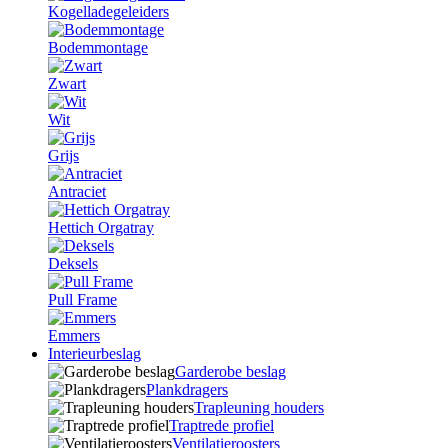
Kogelladegeleiders
Bodemmontage
Zwart
Wit
Grijs
Antraciet
Hettich Orgatray
Deksels
Pull Frame
Emmers
Interieurbeslag
Garderobe beslag
Plankdragers
Trapleuning houders
Traptrede profiel
Ventilatieroosters