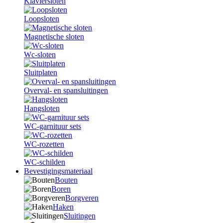
Klaviersloten
Loopsloten
Magnetische sloten
Wc-sloten
Sluitplaten
Overval- en spansluitingen
Hangsloten
WC-garnituur sets
WC-rozetten
WC-schilden
Bevestigingsmateriaal
Bouten
Boren
Borgveren
Haken
Sluitingen